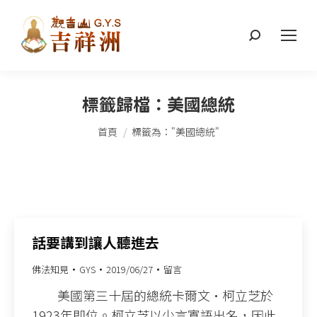
搜
索：
標籤歸檔：
美國總統
您在這裡：
首頁
標籤為："美國總統"
話要講到讓人聽進去
佛法知見
GYS
2019/06/27
留言
美國第三十屆的總統卡爾文•柯立芝於
1923年即位。柯立芝以少言寡語出名，因此