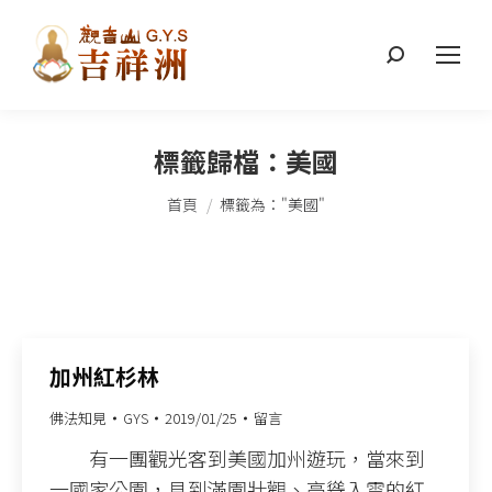
搜
索：
標籤歸檔：
美國
您在這裡：
首頁
標籤為："美國"
加州紅杉林
佛法知見
GYS
2019/01/25
留言
有一團觀光客到美國加州遊玩，當來到
一國家公園，見到滿園壯觀、高聳入雲的紅