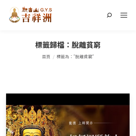
搜
索：
標籤歸檔：
脫離貧窮
您在這裡：
首頁
標籤為："脫離貧窮"