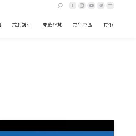
搜
Facebook
Instagram
YouTube
Telegram
Website
索：
頁
頁
頁
頁
頁
面
面
面
面
面
田
戒殺護生
開啟智慧
戒律專區
其他
在
在
在
在
在
新
新
新
新
新
視
視
視
視
視
窗
窗
窗
窗
窗
中
中
中
中
中
打
打
打
打
打
開
開
開
開
開