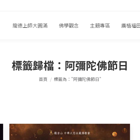
龍德上師大圓滿
佛學觀念
主題專區
廣植福
標籤歸檔：
阿彌陀佛節日
您在這裡：
首頁
標籤為："阿彌陀佛節日"