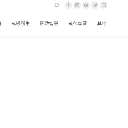
搜
Facebook
Instagram
YouTube
Telegram
Website
索：
頁
頁
頁
頁
頁
面
面
面
面
面
田
戒殺護生
開啟智慧
戒律專區
其他
在
在
在
在
在
新
新
新
新
新
視
視
視
視
視
窗
窗
窗
窗
窗
中
中
中
中
中
打
打
打
打
打
開
開
開
開
開