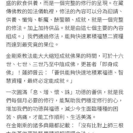
盛的飲食供養，而是一個完整的修行的呈現。在藏
傳佛教的如法儀軌裡，修法的內容可以分為迎請、
供養、懺悔、斬魔、酬誓願、成就，就是一個完整
的修法。加上加持供品。就是由這七個主要的內容
組成。」我們通過修法，能夠快速累積福慧二資糧
而達到最究竟的果位。
金剛乘教法能大大縮短成就佛果的時間，可於十六
世、七世、三世乃至中陰成佛，更甚者「即身成
佛」！蓮師曾云：「薈供能夠快速地積累福德、智
慧資糧，最終必定能成就。」
一次圓滿「息、增、懷、誅」功德的薈供，就是我
們每個月必要的修行，能幫助我們穩定修行的心，
增加我們的功德與福德，減少今生面臨種種的困
苦、病痛，才能工作順利、生活美滿。
在金剛乘的諸多典籍都記載：「沒有比對上師三根