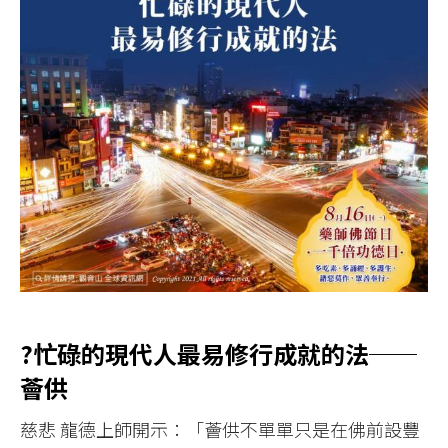
?忙碌的現代人最易修行成就的法──
薈供
慈悲 龍德上師開示：「薈供不單單只是在佛前設豐