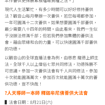
本作薈供更殊勝累積福報資糧之法。」
現代人生活繁忙，有多少時間可以好好修持薈供
法？觀音山每月舉辦一次薈供，若您每場都參加，
一年可圓滿十二次薈供。如果想要圓滿千部薈供，
最少需要八十四年的時間。由此看來，我們一生似
乎沒辦法修滿千部；但若我們參加集體的薈供法
會，藉由眾緣和合的力量，可以快速圓滿千部薈供
的功德。
以觀音山的全球直播法會為例，由慈悲 龍德上師主
法，全球千人以上僧俗七眾共同修法，功德殊勝不
可思議。參加一次薈供法會有千人共同修法，參加
十次就能圓滿萬次，參加百次就能圓滿十萬次的薈
供功德，豈不快哉！
?人天導師ー本師 釋迦牟尼佛薈供大法會
▌法會日期：8月21日(六)