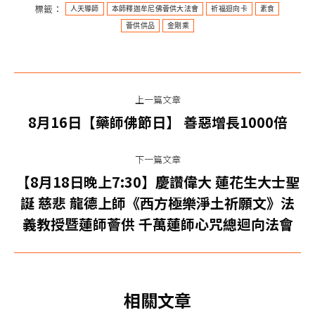
標籤：
人天導師
本師釋迦牟尼佛薈供大法會
祈福迴向卡
素食
薈供供品
金剛乘
文
上一篇文章
章
上
8月16日【藥師佛節日】 善惡增長1000倍
一
导
篇
下一篇文章
航
文
【8月18日晚上7:30】慶讚偉大 蓮花生大士聖
章：
下
誕 慈悲 龍德上師《西方極樂淨土祈願文》法
一
義教授暨蓮師薈供 千萬蓮師心咒總迴向法會
篇
文
章：
相關文章