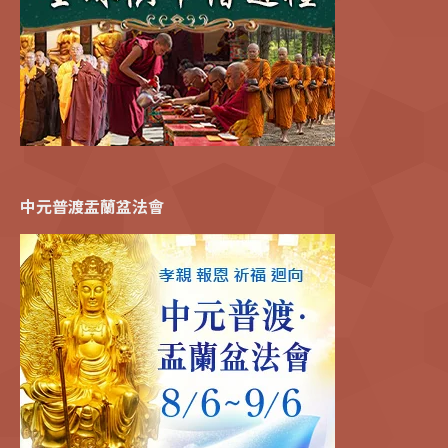
中元普渡盂蘭盆法會