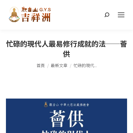
搜
索：
忙碌的現代人最易修行成就的法──薈
供
您在這裡：
首頁
最新文章
忙碌的現代...