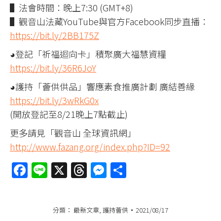
▌法會時間：晚上7:30 (GMT+8)
▌觀音山法藏YouTube與官方Facebook同步直播：
https://bit.ly/2BB175Z
◕登記「祈福迴向卡」積聚廣大福慧資糧
https://bit.ly/36R6JoY
◕護持「薈供供品」響應素食推廣計劃 廣結善緣
https://bit.ly/3wRkG0x
(開放登記至8/21晚上7點截止)
更多請見「觀音山 全球資訊網」
http://www.fazang.org/index.php?ID=92
Facebook
Line
X
Threads
Messenger
分
享
分類：
最新文章
,
護持薈供
2021/08/17