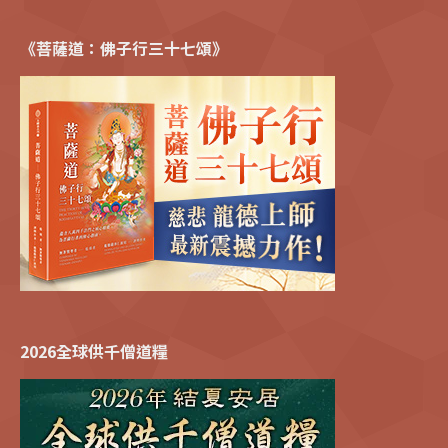
《菩薩道：佛子行三十七頌》
2026全球供千僧道糧