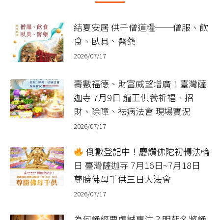
結夏安居 供千僧道糧──僧服、飲
食、臥具、醫藥
2026/07/17
壽數福德、財富威望增廣！臺灣薩
迦寺 7月9日 龍王供養祈福、招
財、除障、祛病法會 現場實況
2026/07/17
倒數登記中！慶讚佛陀初轉法輪
日 臺灣薩迦寺 7月16日~7月18日
尊勝佛母千供三日大法會
2026/07/17
為何誦經要虔誠專注？明朝名將誦