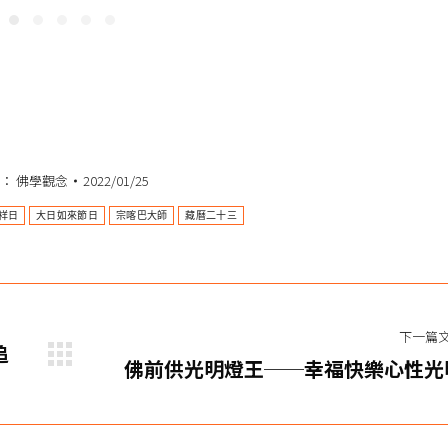
類：
佛學觀念
2022/01/25
祥日
大日如來節日
宗喀巴大師
藏曆二十三
下一篇
追
下
佛前供光明燈王──幸福快樂心性光
一
渡法會
篇