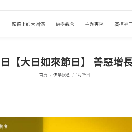
龍德上師大圓滿
佛學觀念
主題專區
廣植福
5日【大日如來節日】 善惡增
您在這裡：
首頁
佛學觀念
1月25日...