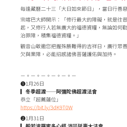
每逢藏曆二十三「大日如來節日」，當日行善惡
宗喀巴大師開示：「修行最大的障礙，就是往
起，又修行人若無廣大的福德資糧，無論如何
治罪障，積集福德資糧。」
觀音山敬邀您把握殊勝難得的吉祥日，廣行眾
欠與業障，必能招感諸佛菩薩護佑與加持。
－。－。－。－。－。－
❶1月26日
▎冬季超渡──阿彌陀佛超渡法會
恭立「超薦蓮位」
https://bit.ly/3dK9T0W
❷1月31日
▎般若波羅蜜多心經 消災延壽大法會