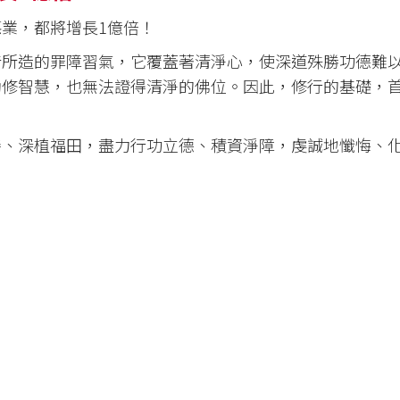
業，都將增長1億倍！
昔所造的罪障習氣，它覆蓋著清淨心，使深道殊勝功德難
勤修智慧，也無法證得清淨的佛位。因此，修行的基礎，
善、深植福田，盡力行功立德、積資淨障，虔誠地懺悔、