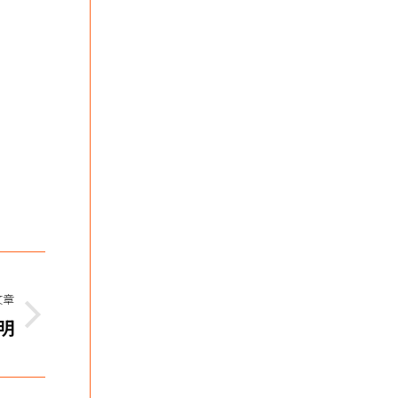
文章
明
2022除夕｜觀音山 1月31日《般若波羅
2022除夕｜觀音山 1月31日《般若波羅蜜多心經》消災延壽