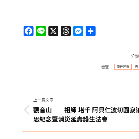
Facebook
Line
X
Threads
Messenger
分
享
分
標籤：
修行障礙
吉
文
上一篇文章
章
觀音山──祖師 堪千 阿貝仁波切圓寂
上
导
思紀念暨消災延壽護生法會
一
1月26日 觀音山 冬季超渡──阿彌陀佛超
篇
航
1月26日 觀音山 冬季超渡──阿彌陀佛超渡法會