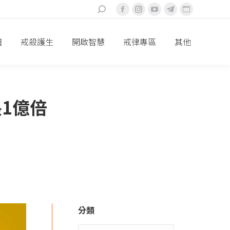
搜
Facebook
Instagram
YouTube
Telegram
Website
索：
頁
頁
頁
頁
頁
面
面
面
面
面
田
戒殺護生
開啟智慧
戒律專區
其他
在
在
在
在
在
新
新
新
新
新
視
視
視
視
視
窗
窗
窗
窗
窗
長1億倍
中
中
中
中
中
打
打
打
打
打
開
開
開
開
開
分類