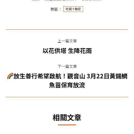
標籤：
地藏十輪經
文
上一篇文章
章
上
以花供塔 生降花雨
一
导
篇
下一篇文章
航
文
放生善行希望啟航！觀音山 3月22日黃錫鯛
下
章：
魚苗保育放流
一
篇
文
章：
相關文章