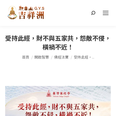
搜
索：
受持此經，財不與五家共，怨敵不侵，
橫禍不近！
您在這裡：
首頁
開啟智慧
佛經法寶
受持此經，...