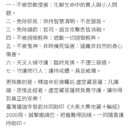
一、不被怨敵侵害：化解生命中的貴人與小人問
題。
二、免除邪見：保持智慧清明，不走錯路。
三、免除謫罰：官司、語言攻擊悉皆消融。
四、不被謗毀輕弄：遮斷一切謗毀輕弄。
五、不被鬼神、非時橫死惱害：遠離非自然的身心
傷害。
六、天災人禍守護：臨終見佛，不墮三惡道。
七、守護修行人：護持戒體，具足威儀。
更殊勝的是，釋迦牟尼佛囑託 虛空藏菩薩：凡讀
誦、思惟此經者，虛空藏菩薩將負責守護，讓你得
到真正的安樂！
臺灣薩迦寺發起共同助印《大乘大集地藏十輪經》
2000冊，誠摯邀請您，把握難得因緣，一同隨喜護
持助印。