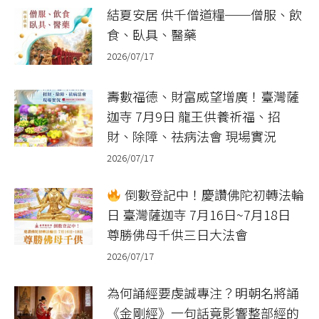
結夏安居 供千僧道糧──僧服、飲
食、臥具、醫藥
2026/07/17
壽數福德、財富威望增廣！臺灣薩
迦寺 7月9日 龍王供養祈福、招
財、除障、祛病法會 現場實況
2026/07/17
倒數登記中！慶讚佛陀初轉法輪
日 臺灣薩迦寺 7月16日~7月18日
尊勝佛母千供三日大法會
2026/07/17
為何誦經要虔誠專注？明朝名將誦
《金剛經》一句話竟影響整部經的