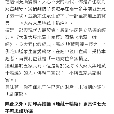
在這個充滿變動、人心不安的時代，你是否也感到
財富難守、災禍難防？佛陀早在兩千多年前就預見
了這一切，並為末法眾生留下了一部至高無上的寶
典——《大乘大集地藏十輪經》。
這是一部與現代人最契機、最能快速建立功德的經
典。《大乘大集地藏十輪經》簡稱《地藏十輪
經》，為大乘佛教經典，屬於 地藏菩薩三經之一。
佛陀知道眾生喜愛錢財，在經中親口宣說，受持本
經者，首要利益就是「一切財位令無損乏」。
錢財屬於五家共有，但是對於受持《大乘大集地藏
十輪經》的人，佛親口宣說：「不與五家共諸財
寶。」
意味著，你不僅能守住已有的財產，未得到的錢財
也能匯聚。
除此之外，助印與讀誦《地藏十輪經》更具備七大
不可思議功德
：