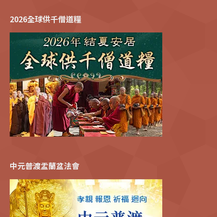
2026全球供千僧道糧
中元普渡盂蘭盆法會