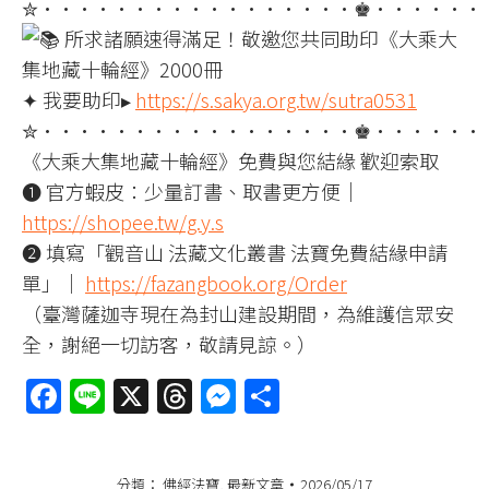
✮•···············•♚•·····
所求諸願速得滿足！敬邀您共同助印《大乘大
集地藏十輪經》2000冊
✦ 我要助印▸
https://s.sakya.org.tw/sutra0531
✮•···············•♚•·····
《大乘大集地藏十輪經》免費與您結緣 歡迎索取
➊ 官方蝦皮：少量訂書、取書更方便｜
https://shopee.tw/g.y.s
➋ 填寫「觀音山 法藏文化叢書 法寶免費結緣申請
單」｜
https://fazangbook.org/Order
（臺灣薩迦寺現在為封山建設期間，為維護信眾安
全，謝絕一切訪客，敬請見諒。）
Facebook
Line
X
Threads
Messenger
分
享
分類：
佛經法寶
,
最新文章
2026/05/17