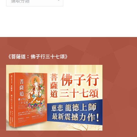
類
《菩薩道：佛子行三十七頌》