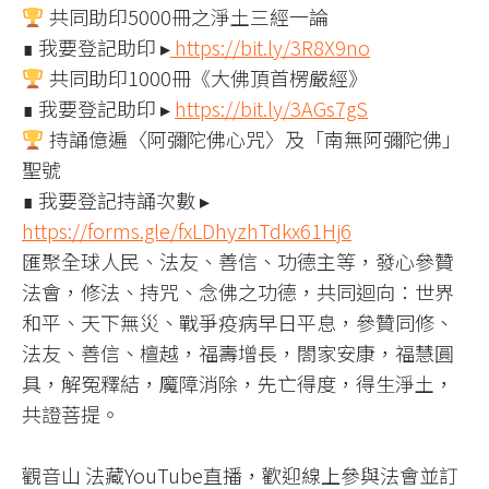
共同助印5000冊之淨土三經一論
∎ 我要登記助印 ▸
https://bit.ly/3R8X9no
共同助印1000冊《大佛頂首楞嚴經》
∎ 我要登記助印 ▸
https://bit.ly/3AGs7gS
持誦億遍〈阿彌陀佛心咒〉及「南無阿彌陀佛」
聖號
∎ 我要登記持誦次數 ▸
https://forms.gle/fxLDhyzhTdkx61Hj6
匯聚全球人民、法友、善信、功德主等，發心參贊
法會，修法、持咒、念佛之功德，共同迴向：世界
和平、天下無災、戰爭疫病早日平息，參贊同修、
法友、善信、檀越，福壽增長，閤家安康，福慧圓
具，解冤釋結，魔障消除，先亡得度，得生淨土，
共證菩提。
觀音山 法藏YouTube直播，歡迎線上參與法會並訂