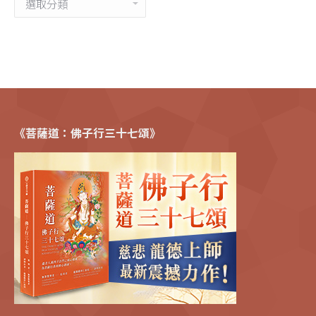
類
《菩薩道：佛子行三十七頌》