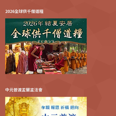
2026全球供千僧道糧
中元普渡盂蘭盆法會