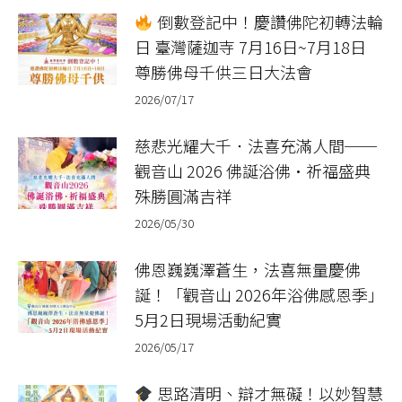
倒數登記中！慶讚佛陀初轉法輪
日 臺灣薩迦寺 7月16日~7月18日
尊勝佛母千供三日大法會
2026/07/17
慈悲光耀大千．法喜充滿人間──
觀音山 2026 佛誕浴佛•祈福盛典
殊勝圓滿吉祥
2026/05/30
佛恩巍巍澤蒼生，法喜無量慶佛
誕！「觀音山 2026年浴佛感恩季」
5月2日現場活動紀實
2026/05/17
思路清明、辯才無礙！以妙智慧