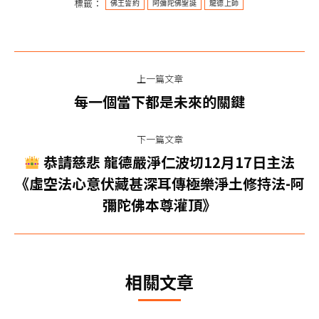
標籤：
佛王誓約
阿彌陀佛聖誕
龍德上師
文
上一篇文章
章
上
每一個當下都是未來的關鍵
一
导
篇
下一篇文章
航
文
恭請慈悲 龍德嚴淨仁波切12月17日主法
章：
下
《虛空法心意伏藏甚深耳傳極樂淨土修持法-阿
一
彌陀佛本尊灌頂》
篇
文
章：
相關文章