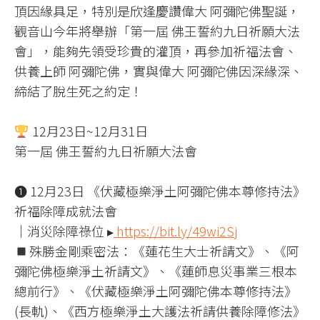
頂因緣具足，特別是欣逢慶讚偉大 阿彌陀佛聖誕，
觀音山今年將舉辦「第一屆 佛王誓約九日祈願大法
會」，能夠先領受珍貴的灌頂，再參加祈福法會、
供養上師 阿彌陀佛，實與偉大 阿彌陀佛因深緣深、
締結了脫生死之約定！
12月23日~12月31日
第一屆 佛王誓約九日祈願大法會
❶ 12月23日 《伏藏極樂淨土阿彌陀佛本尊修持法》
祈福除障成就法會
｜消災除障祿位 ▸
https://bit.ly/49wi2Sj
殊勝金剛乘密法：《蓮花生大士祈請文》、《阿
彌陀佛極樂淨土祈請文》、《蓮師息災事業三根本
總前行》、《伏藏極樂淨土阿彌陀佛本尊修持法》
(長軌)、《西方極樂淨土大護法祈請供養除障修法》