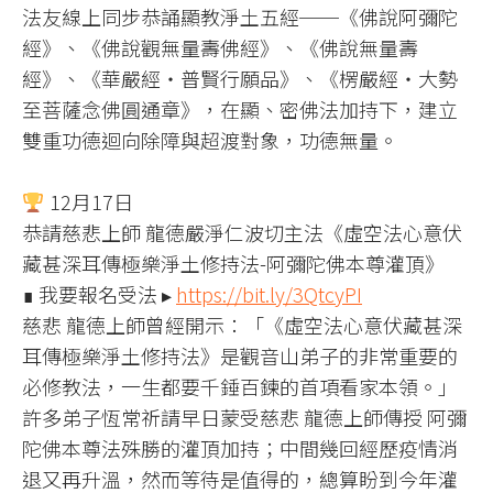
法友線上同步恭誦顯教淨土五經──《佛說阿彌陀
經》、《佛說觀無量壽佛經》、《佛說無量壽
經》、《華嚴經‧普賢行願品》、《楞嚴經‧大勢
至菩薩念佛圓通章》，在顯、密佛法加持下，建立
雙重功德迴向除障與超渡對象，功德無量。
12月17日
恭請慈悲上師 龍德嚴淨仁波切主法《虛空法心意伏
藏甚深耳傳極樂淨土修持法-阿彌陀佛本尊灌頂》
∎ 我要報名受法 ▸
https://bit.ly/3QtcyPI
慈悲 龍德上師曾經開示：「《虛空法心意伏藏甚深
耳傳極樂淨土修持法》是觀音山弟子的非常重要的
必修教法，一生都要千錘百鍊的首項看家本領。」
許多弟子恆常祈請早日蒙受慈悲 龍德上師傳授 阿彌
陀佛本尊法殊勝的灌頂加持；中間幾回經歷疫情消
退又再升溫，然而等待是值得的，總算盼到今年灌