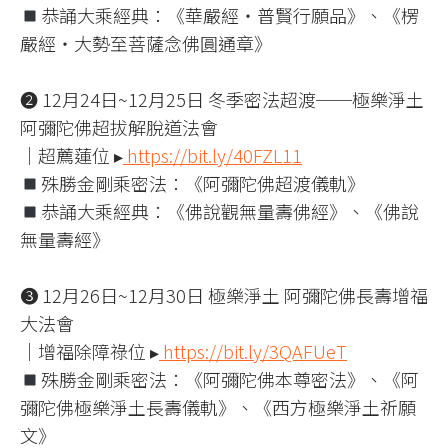
恭誦大乘經典：《華嚴經‧普賢行願品》、《楞
嚴經‧大勢至菩薩念佛圓通章》
❷ 12月24日~12月25日 冬季密法超渡──極樂淨土
阿彌陀佛超拔解脫道法會
｜超薦蓮位 ▸
https://bit.ly/40FZL11
殊勝金剛乘密法：《阿彌陀佛超渡儀軌》
恭誦大乘經典：《佛說觀無量壽佛經》、《佛說
無量壽經》
❸ 12月26日~12月30日 極樂淨土 阿彌陀佛長壽增福
大法會
｜增福除障祿位 ▸
https://bit.ly/3QAFUeT
殊勝金剛乘密法：《阿彌陀佛本尊密法》、《阿
彌陀佛極樂淨土長壽儀軌》、《西方極樂淨土祈願
文》