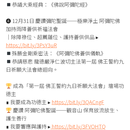
恭誦大乘經典：《佛說阿彌陀經》
❹ 12月31日 慶讚彌陀聖誕──極樂淨土 阿彌陀佛
加持雨降薈供祈福法會
｜除障祿位、超薦蓮位、護持薈供供品 ▸
https://bit.ly/3PsY3uR
殊勝金剛乘密法：《阿彌陀佛薈供儀軌》
恭請慈悲 龍德嚴淨仁波切主法第一屆 佛王誓約九
日祈願大法會總迴向。
成為「第一屆 佛王誓約九日祈願大法會」壇場功
德主
∎ 我要成為功德主 ▸
https://bit.ly/3QACngF
慶讚 阿彌陀佛聖誕──觀音山 保育放流放生、
護生善行
∎ 我要響應與護持 ▸
https://bit.ly/3FVOHTQ