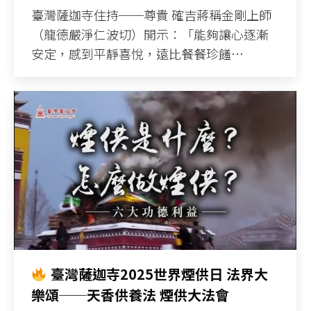
臺灣薩迦寺住持──尊貴 確吉蔣稱金剛上師
（龍德嚴淨仁波切）開示：「能夠讓心逐漸
安定，感到平靜喜悅，遠比餐餐珍饈…
臺灣薩迦寺2025世界煙供日 法界大
樂頌──天香供養法 煙供大法會