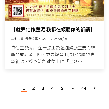
【就算化作塵泥 我都在傾聽你的祈請】
其他法會
,
最新文章
GYS
2025/01/16
依怙主 究給．企千法王為薩迦察派主要而神
聖的成就者上師，亦為觀音山法脈殊勝的傳
承祖師，授予慈悲 龍德上師「金剛…
1
2
3
4
5
…
44