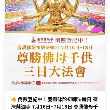
倒數登記中！慶讚佛陀初轉法輪日 臺
灣薩迦寺 7月16日~7月18日 尊勝佛母千