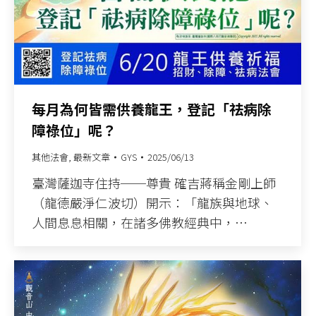
每月為何皆需供養龍王，登記「祛病除
障祿位」呢？
其他法會
,
最新文章
GYS
2025/06/13
臺灣薩迦寺住持──尊貴 確吉蔣稱金剛上師
（龍德嚴淨仁波切）開示：「龍族與地球、
人間息息相關，在諸多佛教經典中，…