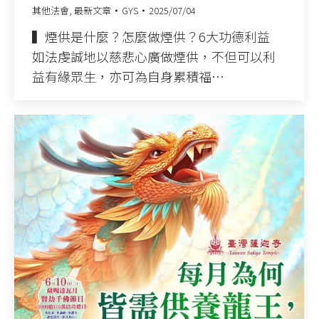
其他法會
,
最新文章
GYS
2025/07/04
▍煙供是什麼？怎麼做煙供？6大功德利益 ​
如法虔誠地以慈悲心廣做煙供，不但可以利
益有緣眾生，亦可為自身累積福…