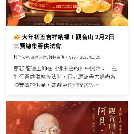
大年初五吉祥納福！觀音山 2月2日
三寶總集薈供法會
其他法會
,
最新文章
,
護持薈供
GYS
2025/01/26
慈悲 龍德上師在《佛王誓約》中開示：「在
進行薈供儀軌修法時，行者應該盡力備辦各
種豐盛的供品，要避免任何慳吝等不…