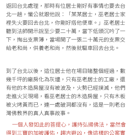
返回台北處理，那時有位居士剛好有事情也要去台
北一趟，懺公就跟他說：「某某居士，巫老居士家
裡失火要回去台北，你剛好搭他便車。」巫老居士
聽到法師開示說至少要二十萬，當下低頭沉吟了一
下，掏出支票簿，當場開了一張二十萬元的支票交
給老和尚，供養老和尚，然後就驅車回去台北。
到了台北以後，這位居士他在場目賭整個經過，數
幾千坪的廠房化為灰燼，只有巫老居士的工廠，還
有他的木造房屋沒有被波及，火勢已經撲滅，他們
走進火災現場，看巫老居士的木造房屋，只有木板
被火烤黃而已，連一處破洞都沒有，這是一則老台
灣佛教界的真人真事故事。
一個人發如此的菩提心，護持弘揚佛法，當然會
得到三寶的加被護佑，趨吉避凶，像這樣的公案實