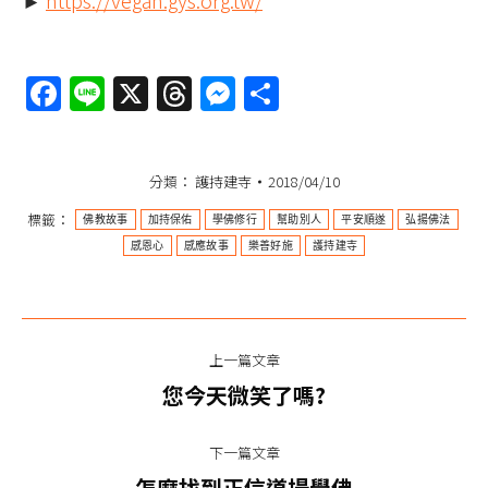
►
https://vegan.gys.org.tw/
Facebook
Line
X
Threads
Messenger
分
享
分類：
護持建寺
2018/04/10
標籤：
佛教故事
加持保佑
學佛修行
幫助別人
平安順遂
弘揚佛法
感恩心
感應故事
樂善好施
護持建寺
文
上一篇文章
章
上
您今天微笑了嗎?
一
导
篇
下一篇文章
航
文
下
怎麼找到正信道場學佛