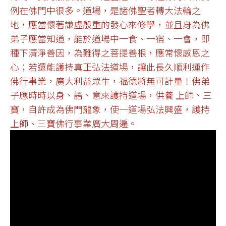
例在佛門中很多。道場，是諸佛聖者轉大法輪之
地，應當懷著謙虛殷重的發心來修學，並且身為佛
弟子應當知道，能於道場中一食、一宿、一會，即
種下清淨善因，為難得之菩提善根，應常懷感恩之
心；若還能護持真正弘法道場，讓此長久順利運作
佛行事業，廣大利益眾生，福德將無可計量！佛弟
子應時時以身、語、意來護持道場，供養 上師、三
寶，自許成為佛門龍象，使一道場弘法興盛，護持
上師、三寶佛行事業廣大周遍。