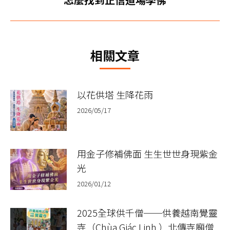
章：
一
篇
文
相關文章
章：
以花供塔 生降花雨
2026/05/17
用金子修補佛面 生生世世身現紫金
光
2026/01/12
2025全球供千僧──供養越南覺靈
寺（Chùa Giác Linh ）北傳寺廟僧