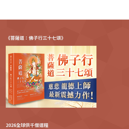
《菩薩道：佛子行三十七頌》
2026全球供千僧道糧