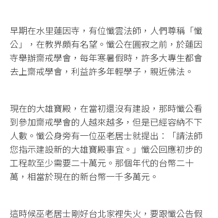
早期在水里蓮因寺，有位懺雲法師，人們尊稱「懺
公」，在教界頗有名望。懺公在圓寂之前，於蓮因
寺舉辦齋戒學會，每年寒暑假時，許多大專生都會
去上齋戒學會，利益許多年輕學子，親近佛法。
現在的大雄寶殿，在當初還沒有建設，那時懺公看
到參加齋戒學會的人越來越多，但是已經容納不下
人數。懺公身旁有一位巫老居士就提出：「請法師
您指示建設新的大雄寶殿事宜。」懺公回應初步的
工程款至少需要二十萬元。那個年代的台幣二十
萬，相當於現在的新台幣一千多萬元。
這時候巫老居士剛好台北家裡失火，要跟懺公告假