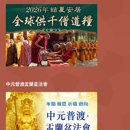
中元普渡盂蘭盆法會