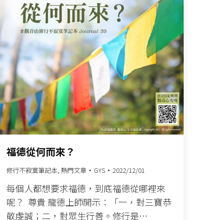
福德從何而來？
修行不寂寞筆記本
,
熱門文章
GYS
2022/12/01
每個人都想要求福德，到底福德從哪裡來
呢？ ​ 尊貴 龍德上師開示：「一，對三寶恭
敬虔誠；二，對眾生行善。修行是…