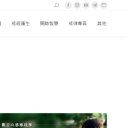
搜
Facebook
Instagram
YouTube
Telegram
Website
索：
頁
頁
頁
頁
頁
面
面
面
面
面
田
戒殺護生
開啟智慧
戒律專區
其他
在
在
在
在
在
新
新
新
新
新
視
視
視
視
視
窗
窗
窗
窗
窗
中
中
中
中
中
打
打
打
打
打
開
開
開
開
開