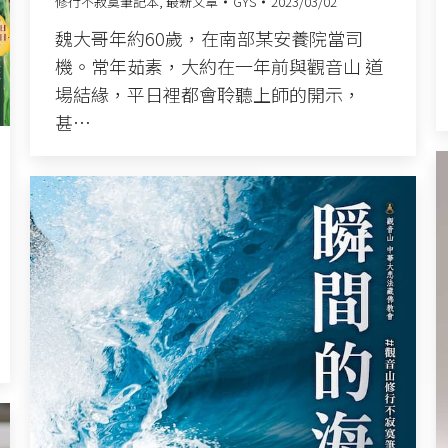
修行不寂寞筆記本
,
最新文章
GYS
2023/03/02
魏大哥年約60歲，在南部某安養院當司
機。常年茹素，大約在一年前與觀音山 道
場結緣，平日裡都會聆聽上師的開示，
甚…