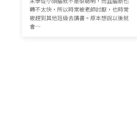
末學從小頭腦就不是很聰明，而且腦筋也
轉不太快，所以時常被老師討厭，也時常
被趕到其他班級去讀書。原本想說以後就
會…