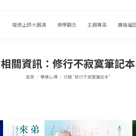
龍德上師大圓滿
佛學觀念
主題專區
廣植福
相關資訊：
修行不寂寞筆記本
您在這裡：
首頁
學佛心得
分類 "修行不寂寞筆記本"