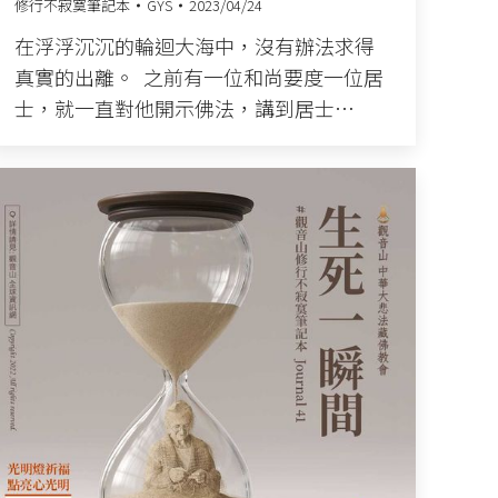
修行不寂寞筆記本
GYS
2023/04/24
在浮浮沉沉的輪迴大海中，沒有辦法求得
真實的出離。 󠀠 之前有一位和尚要度一位居
士，就一直對他開示佛法，講到居士…