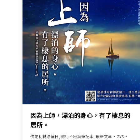
因為上師，漂泊的身心，有了棲息的
居所。
佛陀初轉法輪日
,
修行不寂寞筆記本
,
最新文章
GYS