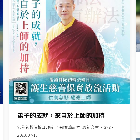
弟子的成就，來自於上師的加持
佛陀初轉法輪日
,
修行不寂寞筆記本
,
最新文章
GYS
2023/07/11