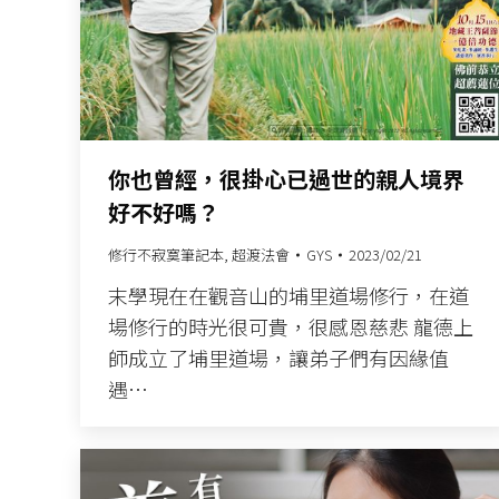
你也曾經，很掛心已過世的親人境界
好不好嗎？
修行不寂寞筆記本
,
超渡法會
GYS
2023/02/21
末學現在在觀音山的埔里道場修行，在道
場修行的時光很可貴，很感恩慈悲 龍德上
師成立了埔里道場，讓弟子們有因緣值
遇…