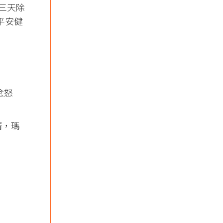
三天除
平安健
忿怒
請，瑪