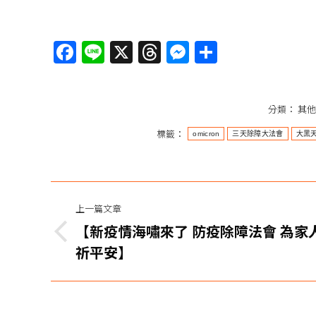
Facebook
Line
X
Threads
Messenger
分
享
分類：
其他
標籤：
omicron
三天除障大法會
大黑
文
上一篇文章
章
【新疫情海嘯來了 防疫除障法會 為家
上
导
祈平安】
一
紅馬頭明王暨大黑天岡梭退魔除障大法會
篇
航
紅馬頭明王暨大黑天岡梭退魔除障大法會 法會功德利益違
文