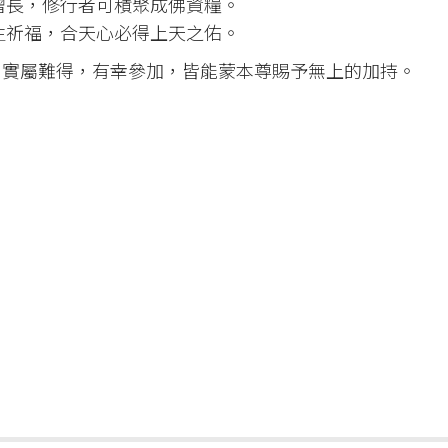
增長，修行者可積聚成佛資糧。
生祈福，合天心必得上天之佑。
，實屬難得，有幸參加，皆能蒙本尊賜予無上的加持。