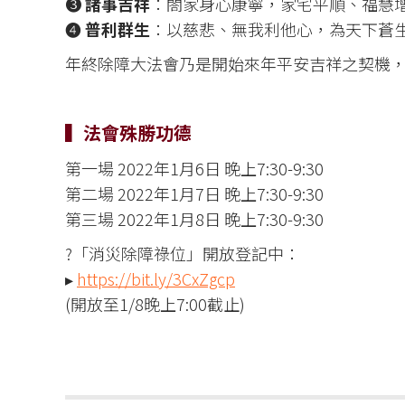
❸
諸事吉祥
：閤家身心康寧，家宅平順、福慧
❹
普利群生
：以慈悲、無我利他心，為天下蒼
年終除障大法會乃是開始來年平安吉祥之契機
▍法會殊勝功德
第一場 2022年1月6日 晚上7:30-9:30
第二場 2022年1月7日 晚上7:30-9:30
第三場 2022年1月8日 晚上7:30-9:30
?「消災除障祿位」開放登記中：
▸
https://bit.ly/3CxZgcp
(開放至1/8晚上7:00截止)