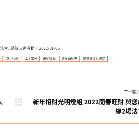
法會
,
最新法會活動
2022/01/06
天
新冠肺炎
本土案例
瑪哈嘎拉
紅馬頭明王
龍德嚴淨仁波切
下一篇
人
新年招財光明燈組 2022開春旺財 與您
下
緣2場法
一
 法會功德利益違緣障難
篇
緣障難
文