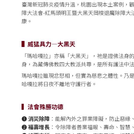
臺灣新冠肺炎疫情升溫，桃園出現本土案例，觀音
障大法會-紅馬頭明王暨大黑天岡梭退魔除障大
康。
▌威猛具力—大黑天
「瑪哈嘎拉」亦稱「大黑天」，祂是證佛法身的
身，為藏傳佛教四大教派共尊，是所有護法中
瑪哈嘎拉雖現忿怒相，但實為慈悲之體性。乃
哈嘎拉將日夜不離地守護行者。
▍法會殊勝功德
❶
消災除障
：能解內外之罪業障礙，防止惡緣
❷
福壽增長
：令除障者善業福報、壽命、智慧