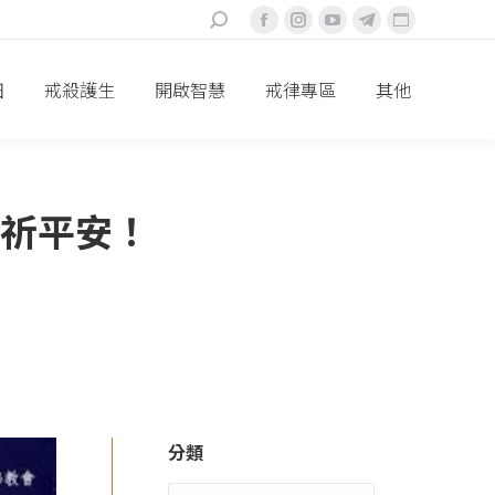
搜
Facebook
Instagram
YouTube
Telegram
Website
索：
頁
頁
頁
頁
頁
面
面
面
面
面
田
戒殺護生
開啟智慧
戒律專區
其他
在
在
在
在
在
新
新
新
新
新
視
視
視
視
視
窗
窗
窗
窗
窗
疫祈平安！
中
中
中
中
中
打
打
打
打
打
開
開
開
開
開
分類