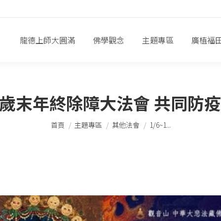
龍德上師大圓滿
佛學觀念
主題專區
廣植福
1/8 歲末年終除障大法會 共同防
您在這裡：
首頁
主題專區
其他法會
1/6~1...