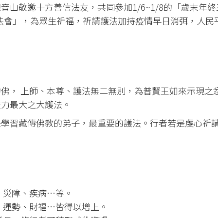
山敬邀十方善信法友，共同參加1/6~1/8的「歲末年終
法會」，為眾生祈福，祈請護法加持疫情早日消弭，人民
佛， 上師、本尊、護法無二無別，為普賢王如來示現之
法力最大之大護法。
是學習藏傳佛教的弟子，最重要的護法。行者若是虔心祈
、災障、疾病…等。
、運勢、財福…皆得以增上。