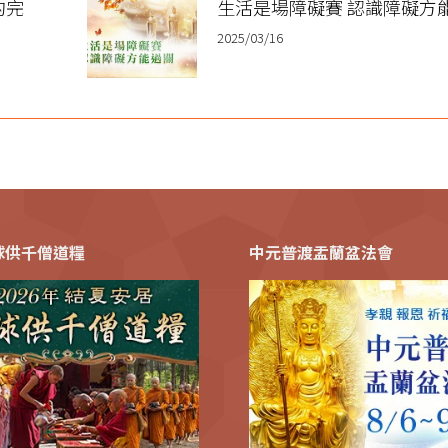
的完
生活是場障礙賽 認識障礙方
2025/03/16
全球供千僧道糧
中元普渡盂蘭盆法會