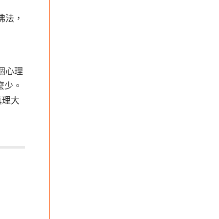
佛法，
個心理
麼少。
真理大