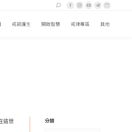
搜
Facebook
Instagram
YouTube
Telegram
Website
索：
頁
頁
頁
頁
頁
面
面
面
面
面
田
戒殺護生
開啟智慧
戒律專區
其他
在
在
在
在
在
新
新
新
新
新
視
視
視
視
視
窗
窗
窗
窗
窗
中
中
中
中
中
打
打
打
打
打
開
開
開
開
開
分類
在這世