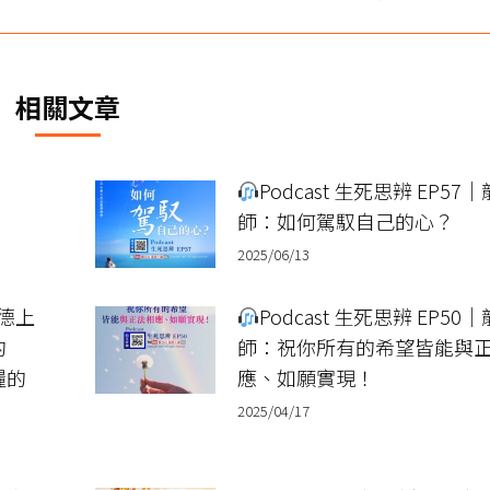
一
篇
文
相關文章
章：
Podcast 生死思辨 EP57
師：如何駕馭自己的心？
2025/06/13
龍德上
Podcast 生死思辨 EP50
的
師：祝你所有的希望皆能與
糧的
應、如願實現！
2025/04/17