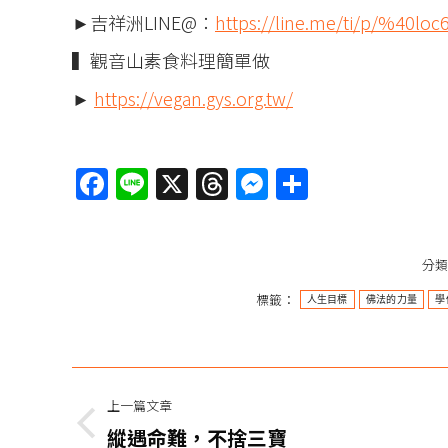
►吉祥洲LINE@：
https://line.me/ti/p/%40loc
▍觀音山素食料理簡單做
►
https://vegan.gys.org.tw/
Facebook
Line
X
Threads
Messenger
分
享
分
標籤：
人生目標
佛法的力量
學
文
上一篇文章
章
上
縱遇命難，不捨三寶