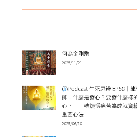
一
导
篇
航
文
章：
何為金剛乘
2025/11/21
Podcast 生死思辨 EP58｜
師：什麼是發心？要發什麼樣
心？──轉煩惱痛苦為成就資
重要心法
2025/06/10