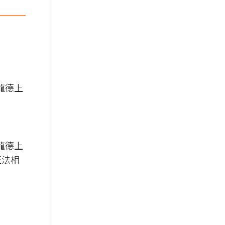
｜龍德上
｜龍德上
正法相