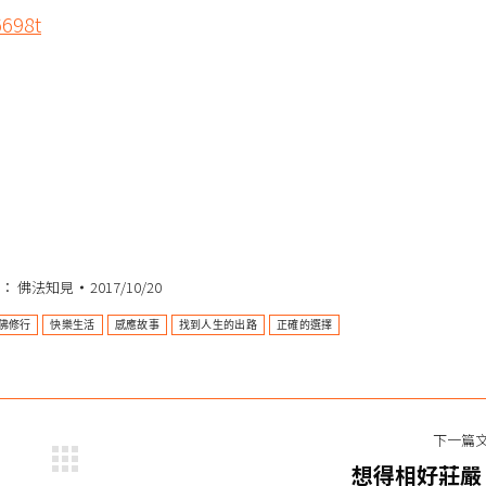
6698t
類：
佛法知見
2017/10/20
佛修行
快樂生活
感應故事
找到人生的出路
正確的選擇
下一篇
下
想得相好莊嚴