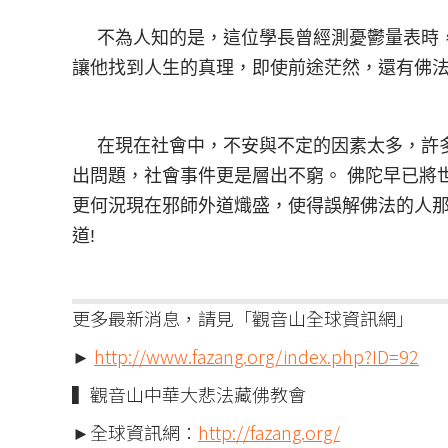
不為人知的是，這位學長曾經測憂鬱量表時，
讓他找到人生的真理，即使前途茫然，還有佛
在現在社會中，不安與不定的因素太多，許多
出問題，社會事件更是層出不窮。 佛陀早已將
更何況現在邪師外道熾盛，使得誤解佛法的人
道!
更多最新消息，請見「觀音山全球資訊網」
►
http://www.fazang.org/index.php?ID=92
▍觀音山中華大悲法藏佛教會
►全球資訊網：
http://fazang.org/