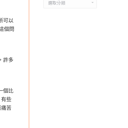
分
類
所可以
這個問
，許多
一個比
；有些
著痛苦