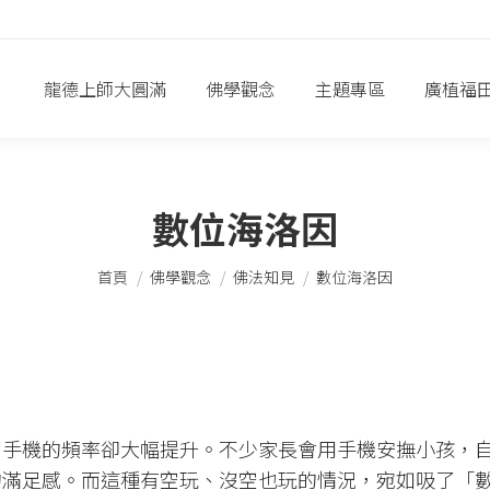
龍德上師大圓滿
佛學觀念
主題專區
廣植福
數位海洛因
您在這裡：
首頁
佛學觀念
佛法知見
數位海洛因
」手機的頻率卻大幅提升。不少家長會用手機安撫小孩，
的滿足感。而這種有空玩、沒空也玩的情況，宛如吸了「