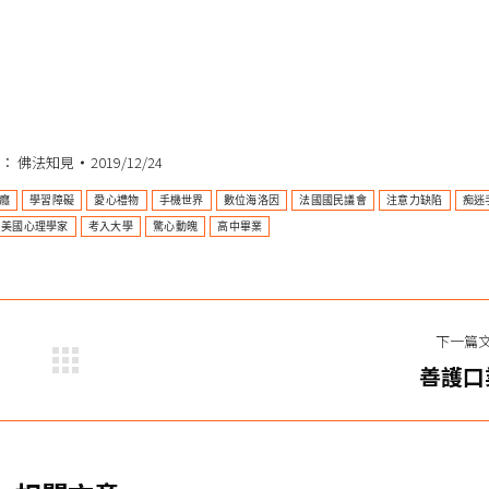
類：
佛法知見
2019/12/24
癮
學習障礙
愛心禮物
手機世界
數位海洛因
法國國民議會
注意力缺陷
痴迷
美國心理學家
考入大學
驚心動魄
高中畢業
下一篇
下
善護口
一
篇
文