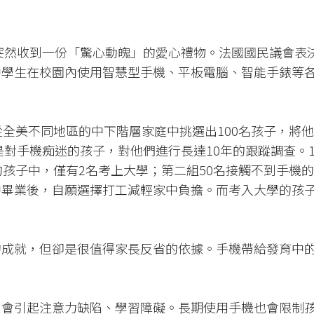
，突然收到一份「驚心動魄」的愛心禮物。法國國民議會表
中學生在校園內使用智慧型手機、平板電腦、智能手錶等
從全美不同地區的中下階層家庭中挑選出100名孩子，將
是對手機痴迷的孩子，對他們進行長達10年的跟蹤調查。1
的孩子中，僅有2名考上大學；第二組50名接觸不到手機
中畢業後，自願選擇打工減輕家中負擔。而考入大學的孩
的成就，但卻是很值得家長反省的依據。手機帶給發育中
，會引起注意力缺陷、學習障礙。長期使用手機也會限制