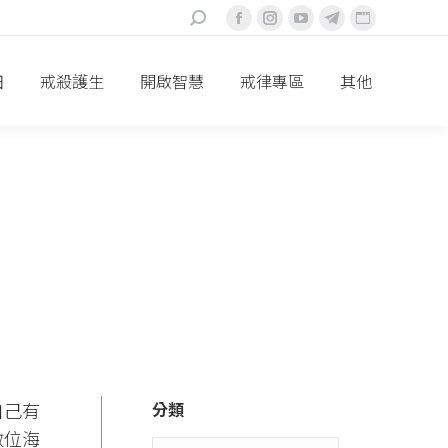
搜
Facebook
Instagram
YouTube
Telegram
Website
索：
頁
頁
頁
頁
頁
面
面
面
面
面
田
戒殺護生
開啟智慧
戒律專區
其他
在
在
在
在
在
新
新
新
新
新
視
視
視
視
視
窗
窗
窗
窗
窗
中
中
中
中
中
打
打
打
打
打
開
開
開
開
開
自己有
分類
數位海