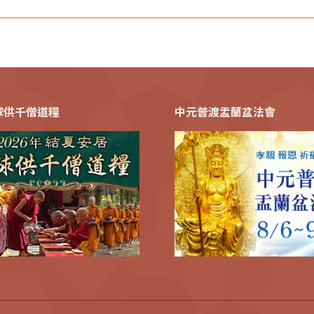
全球供千僧道糧
中元普渡盂蘭盆法會