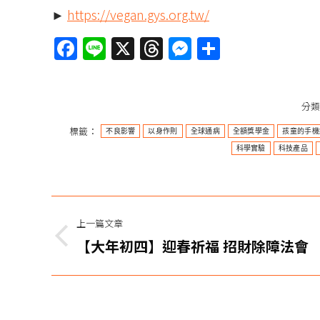
►
https://vegan.gys.org.tw/
Facebook
Line
X
Threads
Messenger
分
享
分
標籤：
不良影響
以身作則
全球通病
全額獎學金
孩童的手機
科學實驗
科技產品
文
上一篇文章
章
上
【大年初四】迎春祈福 招財除障法會
一
导
篇
航
文