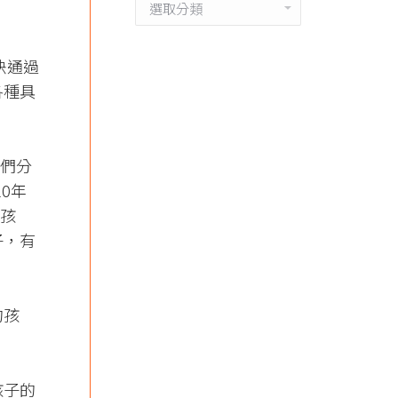
分
類
決通過
各種具
他們分
0年
的孩
子，有
的孩
孩子的