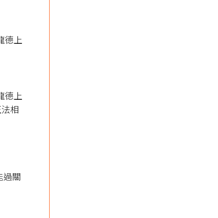
｜龍德上
｜龍德上
正法相
能過關