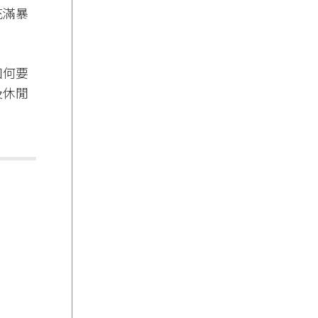
充滿暴
如何要
及休閒