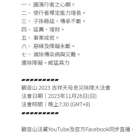
一、 圓滿行者之心願。
二、 使行者禪定能力增長。
三、 子孫緜延，傳承不斷。
四、 延壽、增財。
五、 事業成就。
六、 惡緣及障礙永斷。
七、 滅除傳染病與災難。
遣除障礙‧威猛具力
▰▰▰▰▰▰▰▰▰
觀音山 2023 吉祥天母息災除障大法會
法會日期｜2023年11月26日(日)
法會時間｜晚上7:30 (GMT+8)
▰▰▰▰▰▰▰▰▰
觀音山法藏YouTube及官方Facebook同步