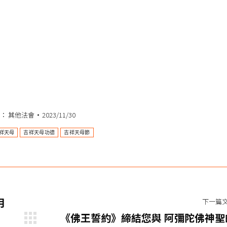
類：
其他法會
2023/11/30
祥天母
吉祥天母功德
吉祥天母節
月
下一篇
《佛王誓約》締結您與 阿彌陀佛神聖
下