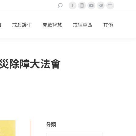
搜
Facebook
Instagram
YouTube
Telegram
Website
索：
頁
頁
頁
頁
頁
面
面
面
面
面
田
戒殺護生
開啟智慧
戒律專區
其他
在
在
在
在
在
新
新
新
新
新
視
視
視
視
視
窗
窗
窗
窗
窗
息災除障大法會
中
中
中
中
中
打
打
打
打
打
開
開
開
開
開
分類