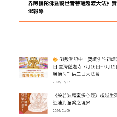
界阿彌陀佛暨觀世音菩薩超渡大法》實
航
一
況報導
篇
文
章：
倒數登記中！慶讚佛陀初轉
日 臺灣薩迦寺 7月16日~7月18
勝佛母千供三日大法會
2026/07/17
《般若波羅蜜多心經》超越生
迴達到涅槃之境界
2026/01/09