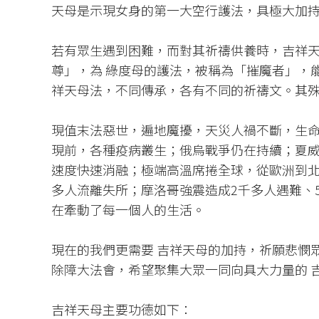
天母是示現女身的第一大空行護法，具極大加
若有眾生遇到困難，而對其祈禱供養時，吉祥
尊」，為 綠度母的護法，被稱為「摧魔者」，
祥天母法，不同傳承，各有不同的祈禱文。其
現值末法惡世，遍地魔擾，天災人禍不斷，生
現前，各種疫病叢生；俄烏戰爭仍在持續；夏
速度快速消融；極端高溫席捲全球，從歐洲到北
多人流離失所；摩洛哥強震造成2千多人遇難、
在牽動了每一個人的生活。
現在的我們更需要 吉祥天母的加持，祈願悲憫
除障大法會，希望聚集大眾一同向具大力量的 
吉祥天母主要功德如下：