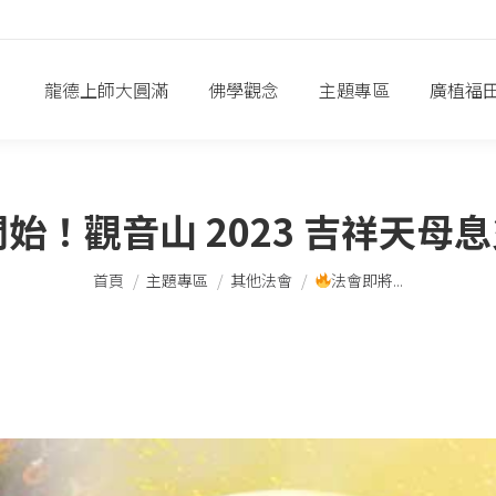
龍德上師大圓滿
佛學觀念
主題專區
廣植福
始！觀音山 2023 吉祥天母
您在這裡：
首頁
主題專區
其他法會
法會即將...