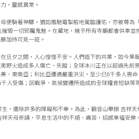
持力，靈感異常。
天母便騎著神騾，猶如風馳電掣般地駕臨護佑，亦被尊為
能摧毀一切邪魔鬼魅。在藏地，幾乎所有寺廟都會供奉並修
殊勝加持可見一斑。
命在旦夕之間，人心惶惶不安。人們造下的共業，如今果
威夷野火造成多人傷亡、失蹤；全球冰川正在以超過先前
美、東南亞；利比亞遭遇嚴重洪災，至少已6千多人喪命
5千人受傷；因戰爭、氣候變遷所造成的全球糧食短缺等
眾生，遣除許多的障礙和不幸。為此，觀音山舉辦 吉祥天
吉祥天母祈請，平息生活中的不順、痛苦，招感幸福安樂