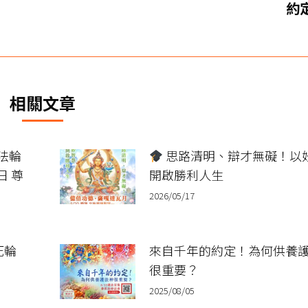
約定
一
篇
文
章：
相關文章
法輪
思路清明、辯才無礙！以
日 尊
開啟勝利人生
2026/05/17
死輪
來自千年的約定！為何供養
很重要？
2025/08/05