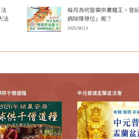
 法
每月為何皆需供養龍王，登
大法
病除障祿位」呢？
2025/06/13
全球供千僧道糧
中元普渡盂蘭盆法會