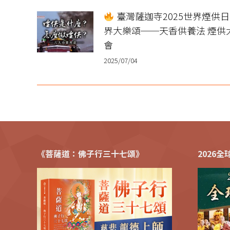
臺灣薩迦寺2025世界煙供日
界大樂頌──天香供養法 煙供
會
2025/07/04
《菩薩道：佛子行三十七頌》
2026