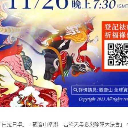
「白拉日卓」，觀音山舉辦「吉祥天母息災除障大法會」