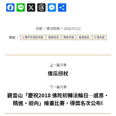
Facebook
Line
X
Threads
Messenger
分
享
分類：
佛法知見
2018/07/11
標籤：
七種不花錢的布施
善緣增長
樂善好施
福德具足
行善布施
文
上一篇文章
章
上
傻瓜拐杖
一
导
篇
下一篇文章
航
文
觀音山「慶祝2018 佛陀初轉法輪日─感恩‧
下
章：
精進‧迴向」繪畫比賽，得獎名次公布!
一
篇