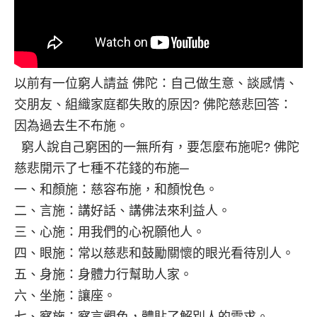
以前有一位窮人請益 佛陀：自己做生意、談感情、
交朋友、組織家庭都失敗的原因? 佛陀慈悲回答：
因為過去生不布施。
窮人說自己窮困的一無所有，要怎麼布施呢? 佛陀
慈悲開示了七種不花錢的布施─
一、和顏施：慈容布施，和顏悅色。
二、言施：講好話、講佛法來利益人。
三、心施：用我們的心祝願他人。
四、眼施：常以慈悲和鼓勵關懷的眼光看待別人。
五、身施：身體力行幫助人家。
六、坐施：讓座。