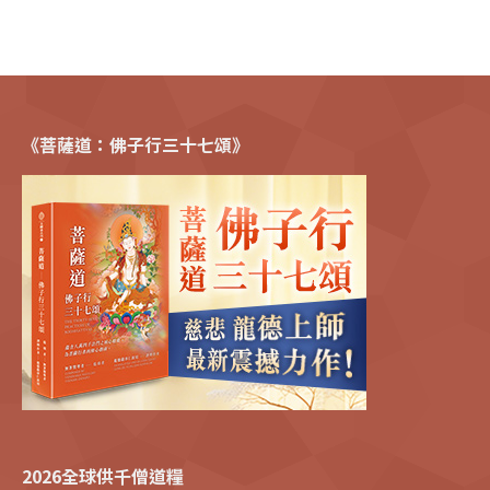
《菩薩道：佛子行三十七頌》
2026全球供千僧道糧