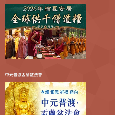
中元普渡盂蘭盆法會