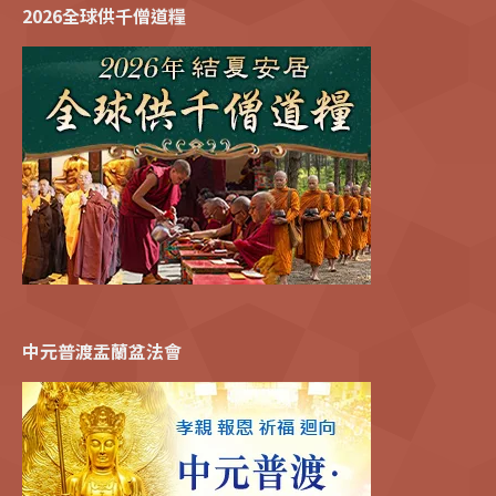
2026全球供千僧道糧
中元普渡盂蘭盆法會