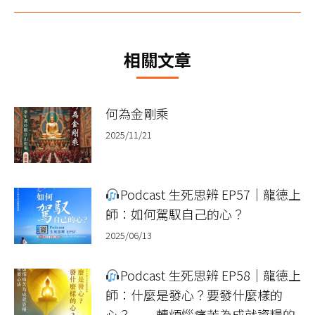
章：
一
篇
文
相關文章
章：
何為金剛乘
2025/11/21
Podcast 生死思辨 EP57｜龍德上
師：如何駕馭自己的心？
2025/06/13
Podcast 生死思辨 EP58｜龍德上
師：什麼是發心？要發什麼樣的
心？──轉煩惱痛苦為成就資糧的