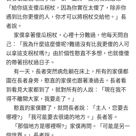
「給你這支傻瓜柺杖，因為你實在太傻了，除非你
遇到比你更傻的人，你才可以將柺杖交給他。」長
者說。
家僕拿著傻瓜柺杖，心裡十分難過，他每天問自
己：「我為什麼這麼傻呢?難道沒有比我更傻的人可
以拿這支柺杖嗎?」由於個性憨直不多想，也就傻傻
的帶著拐杖過日子。
有一天，長者突然病危躺在床上，所有的家僕都
圍在長者身旁，憨直的家僕也跟著湊過去。長者看
到看見大家都到了，就對所有的人說：「現在我不
得不離開大家，我要走了。」
憨直的家僕聽了，就問長者說：「主人，您要去
哪裡?」「我可能要去很遠的地方。」長者答。
「那個地方是哪裡啊?」家僕再問。「可能是另一
個世界。」長者說。