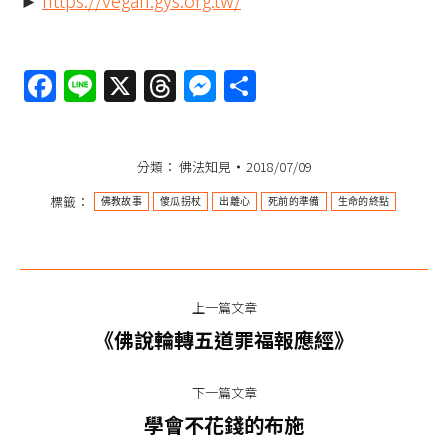
►
https://vegan.gys.org.tw/
Facebook
Line
X
Threads
Messenger
分
享
分類：
佛法知見
2018/07/09
標籤：
佛教故事
傻瓜拐杖
出離心
死前的準備
生命的終點
文
上一篇文章
章
上
《佛說輪轉五道罪福報應經》
一
导
篇
下一篇文章
航
文
下
學會不花錢的布施