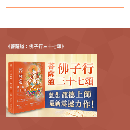
《菩薩道：佛子行三十七頌》