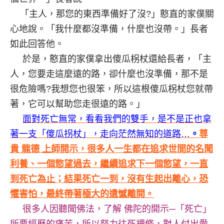
「主人，那您的東西準備好了沒?」憨直的家僕關
心地說。「我什麼都沒準備，什麼也沒帶。」長者
如此回答他。
於是，憨直的家僕拿出傻瓜柺杖還給長者，「主
人，您要走這麼遠的路，卻什麼也沒準備，那不是
很危險嗎?我想您也很笨，所以這根傻瓜柺杖您就帶
著，它可以幫助您走很遠的路。」
面對死亡無常，看看我們的雙手，是不是正也拿
著一支「傻瓜拐杖」，走向茫然無知的道路…
。
尊
貴 龍德 上師開示，很多人一生都在追求世間的名聞
利養、一個慾望過去，繼續追求下一個慾望，一直
到死亡為止；結果死亡一到，沒有生起出離心，恐
懼害怕，最終帶著極大的遺憾離開。
很多人因聽聞佛法，了解 佛陀的開示─「死亡」