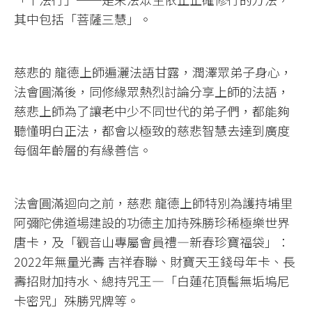
其中包括「菩薩三慧」。
慈悲的 龍德上師遍灑法語甘露，潤澤眾弟子身心，
法會圓滿後，同修緣眾熱烈討論分享上師的法語，
慈悲上師為了讓老中少不同世代的弟子們，都能夠
聽懂明白正法，都會以極致的慈悲智慧去達到廣度
每個年齡層的有緣善信。
法會圓滿迴向之前，慈悲 龍德上師特別為護持埔里
阿彌陀佛道場建設的功德主加持殊勝珍稀極樂世界
唐卡，及「觀音山專屬會員禮—新春珍寶福袋」：
2022年無量光壽 吉祥春聯、財寶天王錢母年卡、長
壽招財加持水、總持咒王—「白蓮花頂髻無垢塢尼
卡密咒」殊勝咒牌等。