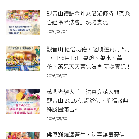
觀音山禮請金剛乘僧眾修持「架系
心經除障法會」現場實況
2026/06/07
觀音山 億倍功德‧薩嘎達瓦月 5月
17日~6月15日 萬燈、萬水、萬
花、萬果天天薈供法會 現場實況！
2026/06/07
慈悲光耀大千．法喜充滿人間──
觀音山 2026 佛誕浴佛•祈福盛典
殊勝圓滿吉祥
2026/05/30
佛恩巍巍澤蒼生，法喜無量慶佛