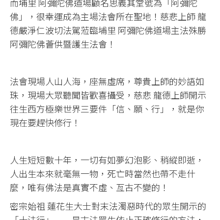
而埔里 阿彌陀佛道場顧名思義其堂號為「阿彌陀
佛」，很幸運成為主場法會所在聖地！慈悲上師 龍
德嚴淨仁波切法駕蒞臨埔里 阿彌陀佛道場主法殊勝
阿彌陀佛薈供暨護生法會！
法會現場人山人海，座無虛席，尊貴上師的妙語如
珠，現場大眾聽聞皆歡喜攝受，慈悲 龍德上師開示
往生西方極樂世界三要件「信、願、行」，就是你
現在要趕快修行！
人生短短數十年，一切有如夢幻泡影、稍縱即逝，
人出生本來就毫無一物，死亡時當然也帶不走什
麼，唯有佛法是真實不虛、亙古不變的！
密宗始祖 蓮花生大士對末法濁惡時代的眾生開示的
「十法行」──是末法眾生依止正確修行的方法，