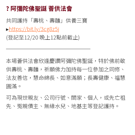
? 阿彌陀佛聖誕 薈供法會
共同護持「壽桃、壽麵」供養三寶
▸
https://bit.ly/3cg8z5j
(登記至12/20 晚上12點前截止)
──────────────
本場薈供法會欣逢慶讚阿彌陀佛聖誕，特於佛前敬
供壽桃、壽麵，祈願佛力加持每一位參加之同修、
法友善信，慧命綿長、如意滿願；長壽健康、福慧
圓滿。
可為現世親友、公司行號、閤家、個人，或先亡祖
先、冤親債主、無緣水兒、地基主等登記護持。