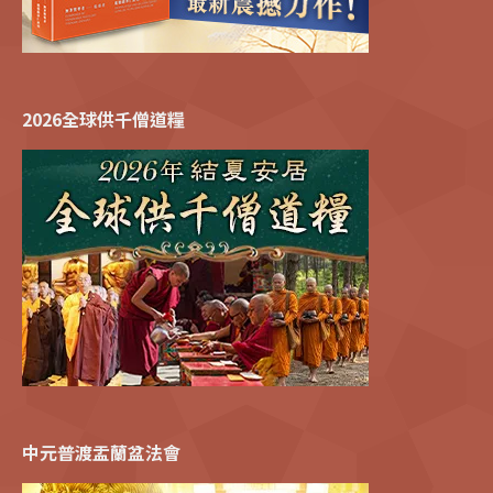
2026全球供千僧道糧
中元普渡盂蘭盆法會