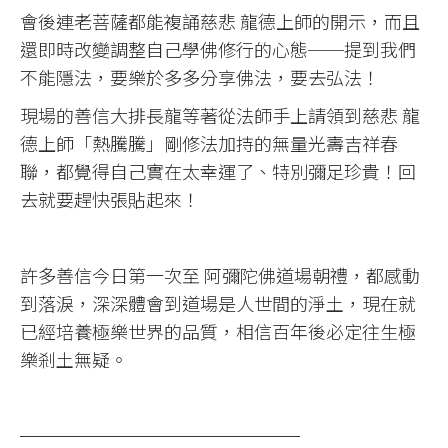
會後連老菩薩都能複誦慈悲 龍德上師的開示，而且
還即時改變調整自己學佛修行的心態──提到我們
不能隱法，要樂於多多分享佛法，要去弘法！
現場的善信大排長龍等著從法師手上請領到慈悲 龍
德上師「熱騰騰」剛修法加持的無量光壽吉祥春
聯，都覺得自己實在太幸運了、特別彌足珍貴！回
去就要趕快張貼起來！
許多善信今日第一次至 阿彌陀佛道場朝禮，都感動
到落淚，深深體會到道場是人世間的淨土，現在就
已經培養極樂世界的品質，相信百年後必定往生極
樂剎土無疑。
──────────────