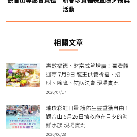
章：
下
活動
一
篇
文
章：
相關文章
壽數福德、財富威望增廣！臺灣薩
迦寺 7月9日 龍王供養祈福、招
財、除障、祛病法會 現場實況
2026/07/17
璀璨彩虹日暈 護佑生靈重獲自由！
觀音山 5月26日搶救命在旦夕的海
鮮水族 現場實況
2026/06/28