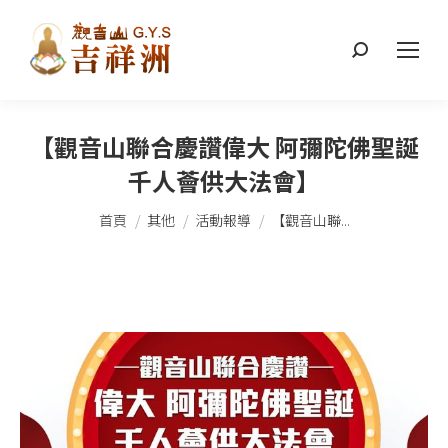
搜
索：
【觀音山聯合慶讚偉大 阿彌陀佛聖誕
千人薈供大法會】
您在這裡：
首頁
其他
活動報導
【觀音山聯...