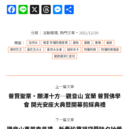
Facebook
Line
X
Threads
Messenger
分
享
分類：
活動報導
,
熱門文章
2021/12/20
標籤：
加持水
埔里 阿彌陀佛道場
壽桃
壽麵
春聯
福袋
總持咒王
蓮花生大士
薈供大法會
錢母年卡
阿彌陀佛
阿彌陀佛聖誕
龍德嚴淨仁波切
埔里阿彌陀佛道場彌陀聖誕法會現場領取修
法加持春聯法師
文
埔里阿彌陀佛道場彌陀聖誕法會現場領取修法加持春聯法師
上一篇文章
章
普賢聖業‧願澤十方─觀音山 宜蘭 普賢佛學
上
导
會 開光安座大典暨開幕剪綵典禮
一
篇
航
下一篇文章
文
觀音山專屬會員禮—新春珍寶福袋暨除夕抽獎