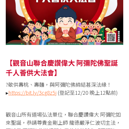
【觀音山聯合慶讚偉大 阿彌陀佛聖誕
千人薈供大法會】
?敬供壽桃、壽麵，與阿彌陀佛締結甚深法緣！
▸
https://bit.ly/3cg8z5j
(登記至12/20 晚上12點前)
觀音山所有道場弘法單位，聯合慶讚偉大 阿彌陀如
來聖誕，恭請尊貴金剛上師 龍德嚴淨仁波切主法，