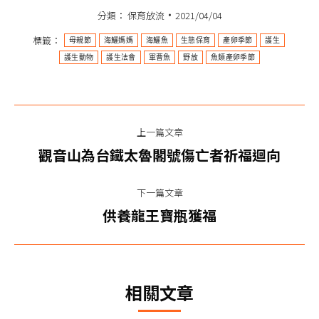
分類：
保育放流
2021/04/04
標籤：
母親節
海鱺媽媽
海鱺魚
生態保育
產卵季節
護生
護生動物
護生法會
軍曹魚
野放
魚類產卵季節
文
上一篇文章
章
上
觀音山為台鐵太魯閣號傷亡者祈福迴向
一
导
篇
下一篇文章
航
文
下
供養龍王寶瓶獲福
章：
一
篇
文
相關文章
章：