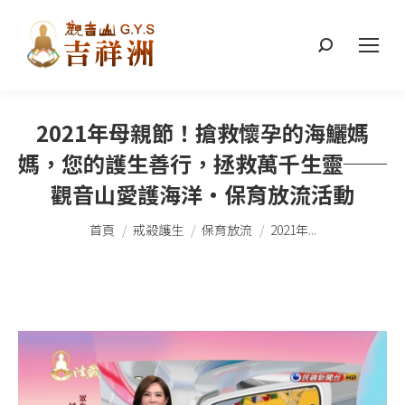
搜
索：
2021年母親節！搶救懷孕的海鱺媽
媽，您的護生善行，拯救萬千生靈──
觀音山愛護海洋‧保育放流活動
您在這裡：
首頁
戒殺護生
保育放流
2021年...