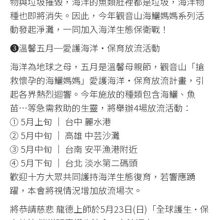
物與垃圾摧毀，海洋的魚類肚裡都是垃圾，海洋物
種也即將消失。因此，今年觀音山海鱺媽媽系列活
動發起淨灘，一同加入海洋生態保衛戰！
❸溫馨五月─愛護海洋‧保育放流活動
海洋為地球之母，五月是溫馨母親節，觀音山「搶
救懷孕的海鱺媽媽」愛護海洋‧保育放流計畫，引
起各界熱烈迴響。今年施放的種類包含海鱺、魚
苗…等急需救助的生靈，將舉辦4場放流活動：
① 5月上旬 │ 台中 麗水港
② 5月中旬 │ 高雄 中芸沙灘
③ 5月中旬 │ 台南 安平漁港附近
④ 5月下旬 │ 台北 淡水第二碼頭
歡迎十方大眾共同護持海洋生態復育，若響應踴
躍，本會將視情況增加放流場次。
將恭請慈悲 龍德上師於5月23日(日)「全球護生•保