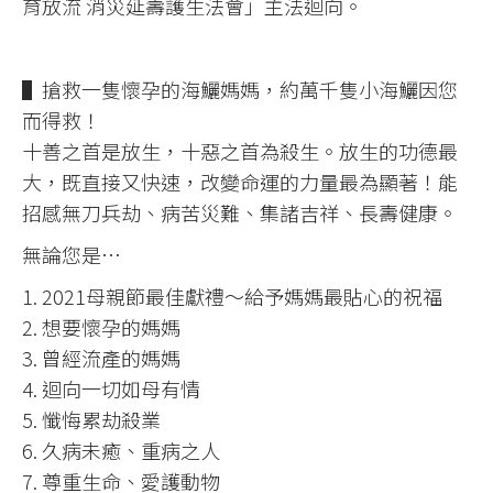
育放流 消災延壽護生法會」主法迴向。
▌搶救一隻懷孕的海鱺媽媽，約萬千隻小海鱺因您
而得救！
十善之首是放生，十惡之首為殺生。放生的功德最
大，既直接又快速，改變命運的力量最為顯著！能
招感無刀兵劫、病苦災難、集諸吉祥、長壽健康。
無論您是…
1. 2021母親節最佳獻禮～給予媽媽最貼心的祝福
2. 想要懷孕的媽媽
3. 曾經流產的媽媽
4. 迴向一切如母有情
5. 懺悔累劫殺業
6. 久病未癒、重病之人
7. 尊重生命、愛護動物