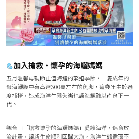
加入搶救•懷孕的海鱺媽媽
五月溫馨母親節正值海鱺的繁殖季節，一隻成年的
母海鱺腹中有高達300萬左右的魚卵，這幾年由於過
度捕撈，造成海洋生態失衡也讓海鱺難以產育下一
代。
觀音山「搶救懷孕的海鱺媽媽」愛護海洋‧保育放
流計畫，讓新生命順利回歸大海，海洋生態循環不