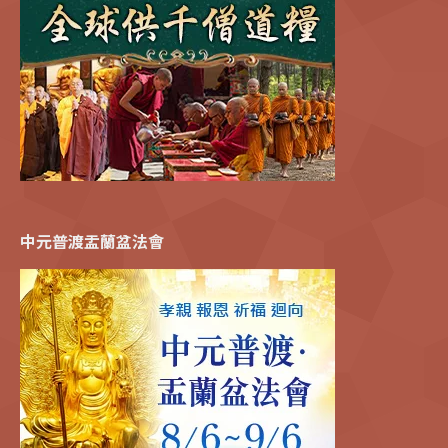
中元普渡盂蘭盆法會