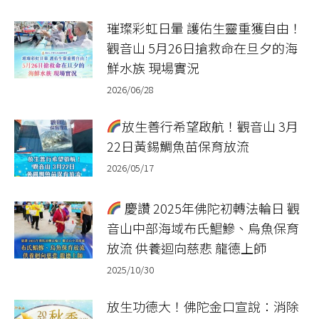
璀璨彩虹日暈 護佑生靈重獲自由！
觀音山 5月26日搶救命在旦夕的海
鮮水族 現場實況
2026/06/28
放生善行希望啟航！觀音山 3月
22日黃錫鯛魚苗保育放流
2026/05/17
慶讚 2025年佛陀初轉法輪日 觀
音山中部海域布氏鯧鰺、烏魚保育
放流 供養迴向慈悲 龍德上師
2025/10/30
放生功德大！佛陀金口宣說：消除