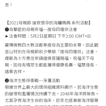
息！
【2021母親節 搶救懷孕的海鱺媽媽 系列活動】
❶為摯愛的母親祈福─度母四壇供法會
►法會時間：5月2日星期日 下午2:00 (GMT+8)
藏傳佛教四大教派都奉度母為主要的本尊，因此觀
音山特別在母親節前夕舉辦「度母四壇供」法會，
虔敬為十方善信祈請諸佛菩薩賜福，祝福天下母
親、如母有情眾生都能獲得健康長壽、福慧增長、
諸事吉祥。
❷海洋生態保衛戰─淨灘活動
根據世界上最大的環保組織資料顯示，若海洋生態
的破壞和濫獲情況持續下去，2048年海洋將無魚。
尤其孕育海洋生命的海床，近年也逐漸被海洋廢棄