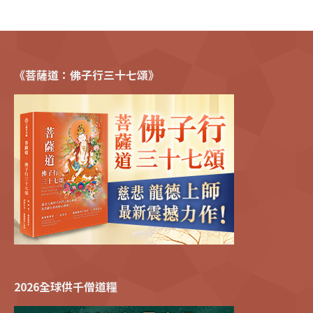
《菩薩道：佛子行三十七頌》
2026全球供千僧道糧