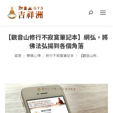
搜
索：
【觀音山修行不寂寞筆記本】網弘，將
佛法弘揚到各個角落
您在這裡：
首頁
學佛心得
修行不寂寞筆記本
【觀音山修...