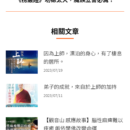
章：
一
篇
文
相關文章
章：
因為上師，漂泊的身心，有了棲息
的居所。
2023/07/19
弟子的成就，來自於上師的加持
2023/07/11
【觀音山 感應故事】腦性麻痺難以
痊癒 皈依學佛改變命運