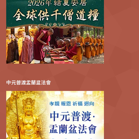
中元普渡盂蘭盆法會