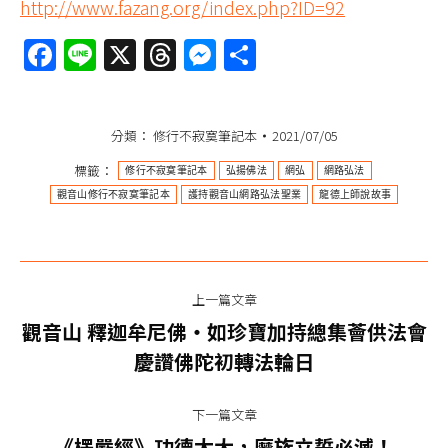
http://www.fazang.org/index.php?ID=92
Facebook
Line
X
Threads
Messenger
分
享
分類：
修行不寂寞筆記本
2021/07/05
標籤：
修行不寂寞筆記本
弘揚佛法
網弘
網路弘法
觀音山修行不寂寞筆記本
護持觀音山網路弘法聖業
龍德上師說故事
文
上一篇文章
章
觀音山 釋迦牟尼佛‧如珍寶加持總集薈供法會
上
导
慶讚佛陀初轉法輪日
一
篇
航
下一篇文章
文
下
《楞嚴經》功德太大，魔族立誓必滅！