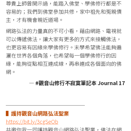
尊貴上師曾開示過，能踏入佛堂、學佛修行都是不
容易的；我們到佛堂參加共修，家中祖先和冤親債
主，才有機會親近道場。
網路弘法的力量真的不可小看，藉由網路、電視就
可以傳遞佛法，讓大家有更多的方式來接觸佛法，
也更容易有因緣來學佛修行。末學希望佛法能夠遍
灑在世界各個角落，也希望每一個學佛修行的因
緣，能夠從點相互連成線，再串連成各個面向的佛
網。
— #觀音山修行不寂寞筆記本 Journal 17
───────────────
▌護持觀音山網路弘法聖業
https://bit.ly/3cgSeOb
共邀你我一同護持觀音山網路弘法聖業，佛法在網