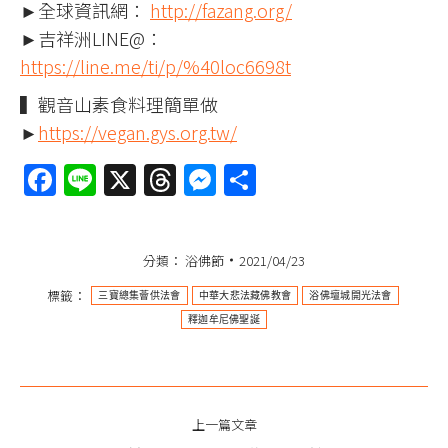
►全球資訊網：
http://fazang.org/
►吉祥洲LINE@：
https://line.me/ti/p/%40loc6698t
▍觀音山素食料理簡單做
►
https://vegan.gys.org.tw/
Facebook
Line
X
Threads
Messenger
分
享
分類：
浴佛節
2021/04/23
標籤：
三寶總集薈供法會
中華大悲法藏佛教會
浴佛壇城開光法會
釋迦牟尼佛聖誕
文
上一篇文章