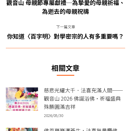
章
觀音山 母親節專屬獻禮─為摯愛的母親祈福、
上
导
為逝去的母親祝禱
一
篇
航
下一篇文章
文
下
你知道〈百字明〉對學密宗的人有多重要嗎？
章：
一
篇
文
相關文章
章：
慈悲光耀大千．法喜充滿人間──
觀音山 2026 佛誕浴佛•祈福盛典
殊勝圓滿吉祥
2026/05/30
佛恩巍巍澤蒼生，法喜無量慶佛