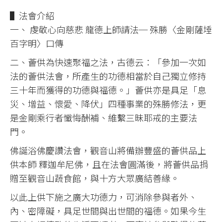
▌法會介紹
一、 虔敬心向慈悲 龍德上師請法─ 殊勝〈金剛薩埵
百字明〉口傳
二、薈供為快速聚福之法，古德云：「參加一次如
法的薈供法會，所產生的功德相當於自己獨立修持
三十年而獲得的功德與福德。」薈供亦是具足「息
災、增益、懷愛、降伏」四種事業的殊勝修法，更
是金剛乘行者懺悔酬補、維繫三昧耶戒的主要法
門。
佛誕浴佛慶讚法會，觀音山將備辦豐盛的薈供品上
供本師 釋迦牟尼佛，且在法會圓滿後，將薈供品捐
贈至觀音山蔬食館，與十方大眾廣結善緣。
以此上供下施之廣大功德力，可消除參與者外、
內、密障礙，具足世間與出世間的福德。如果今生