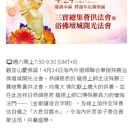
週六晚上7:30-9:30 (GMT+8)
觀音山慶佛誕！4月24日海內外道場聯合舉辦殊勝浴
佛壇城開光法會，恭請慈悲的 龍德上師主法殊勝三
寶總集薈供法會，向偉大 佛陀獻上廣大的供養，並
在此吉祥日恭請慈悲 龍德上師口傳殊勝具力的懺悔
法門──〈金剛薩埵百字明〉，及線上加持全球善
信自備之「大悲甘露水」，令海內外眾弟子善信普
蒙法雨，共襄盛舉。