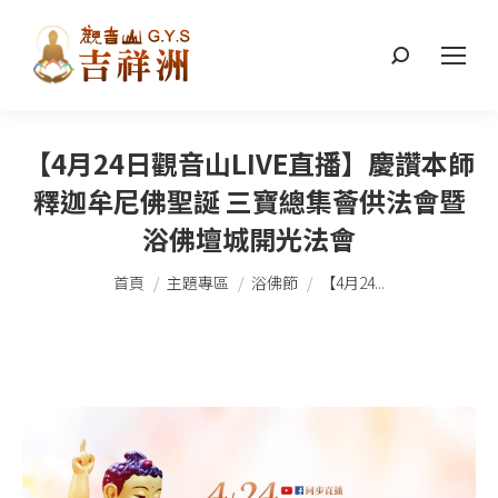
搜
索：
【4月24日觀音山LIVE直播】慶讚本師
釋迦牟尼佛聖誕 三寶總集薈供法會暨
浴佛壇城開光法會
您在這裡：
首頁
主題專區
浴佛節
【4月24...