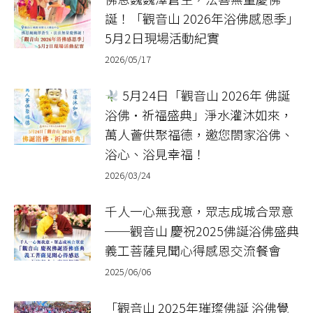
誕！「觀音山 2026年浴佛感恩季」
5月2日現場活動紀實
2026/05/17
5月24日「觀音山 2026年 佛誕
浴佛•祈福盛典」淨水灌沐如來，
萬人薈供聚福德，邀您閤家浴佛、
浴心、浴見幸福！
2026/03/24
千人一心無我意，眾志成城合眾意
──觀音山 慶祝2025佛誕浴佛盛典
義工菩薩見聞心得感恩交流餐會
2025/06/06
「觀音山 2025年璀璨佛誕 浴佛覺