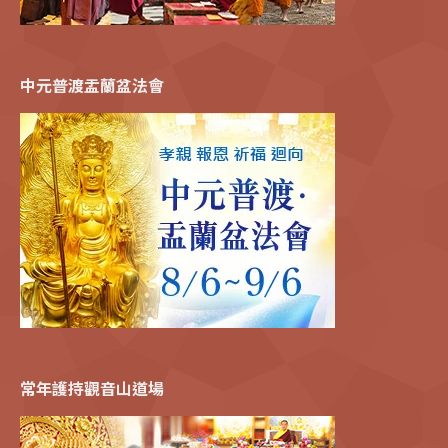
中元普渡盂蘭盆法會
常年護持觀音山道場