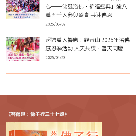
心──佛誕浴佛•祈福盛典」逾八
萬五千人參與盛會 共沐佛恩
2025/05/07
超過萬人響應！觀音山 2025年浴佛
感恩季活動 人天共讚、普天同慶
2025/04/29
《菩薩道：佛子行三十七頌》