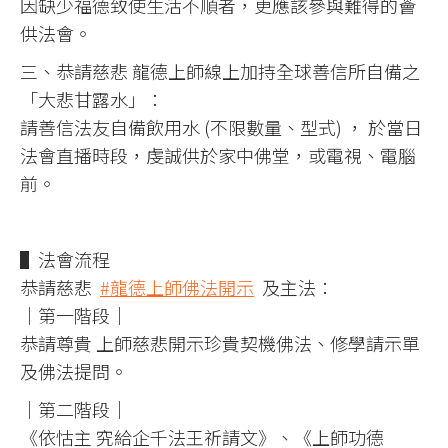
因缺少福德致使生活不順者，更應該參與難得的薈
供法會。
三、恭請慈悲 龍德上師線上加持全球善信所自備之
「大悲甘露水」：
請善信法友自備飲用水 (不限數量、型式) ， 於當日
法會直播時段，虔誠供於家中佛堂，或電視、電腦
前。
▌法會流程
恭請慈悲
#龍德上師佛法開示
​​​ ​​​​ 及主法：
｜第一階段｜
恭請尊貴 上師慈悲開示珍貴契機佛法、修學請示單
及佛法提問。
｜第二階段｜
《依怙主 究給企千法王祈請文》、《上師功德