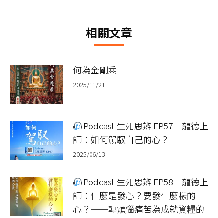
篇
文
相關文章
章：
何為金剛乘
2025/11/21
Podcast 生死思辨 EP57｜龍德上
師：如何駕馭自己的心？
2025/06/13
Podcast 生死思辨 EP58｜龍德上
師：什麼是發心？要發什麼樣的
心？──轉煩惱痛苦為成就資糧的