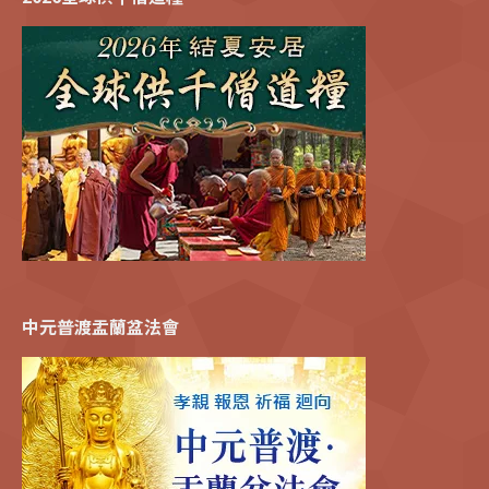
中元普渡盂蘭盆法會