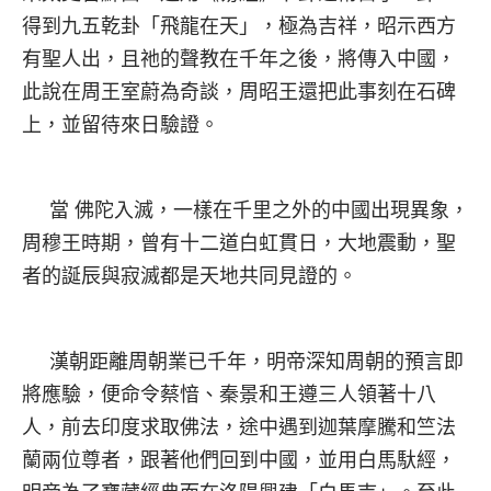
得到九五乾卦「飛龍在天」，極為吉祥，昭示西方
有聖人出，且祂的聲教在千年之後，將傳入中國，
此說在周王室蔚為奇談，周昭王還把此事刻在石碑
上，並留待來日驗證。
當 佛陀入滅，一樣在千里之外的中國出現異象，
周穆王時期，曾有十二道白虹貫日，大地震動，聖
者的誕辰與寂滅都是天地共同見證的。
漢朝距離周朝業已千年，明帝深知周朝的預言即
將應驗，便命令蔡愔、秦景和王遵三人領著十八
人，前去印度求取佛法，途中遇到迦葉摩騰和竺法
蘭兩位尊者，跟著他們回到中國，並用白馬馱經，