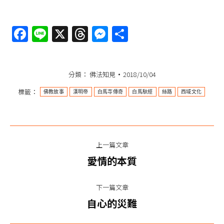
Facebook
Line
X
Threads
Messenger
分
享
分類：
佛法知見
2018/10/04
標籤：
佛教故事
漢明帝
白馬寺傳奇
白馬馱經
絲路
西域文化
文
上一篇文章
章
上
愛情的本質
一
导
篇
下一篇文章
航
文
下
自心的災難
章：
一