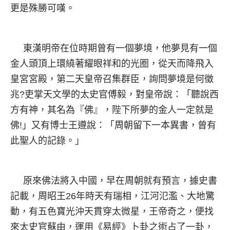
更是殊勝可嘆。
東漢明帝在位時期曾有一個夢境，他夢見有一個
金人頭頂上環繞著耀眼祥和的光圈，從天而降飛入
皇宮宮殿，第二天皇帝召集群臣，詢問夢境是何徵
兆?吏掌天文學的太史官傅毅，對皇帝說：「聽說西
方有神，其名為『佛』，陛下所夢的金人一定就是
佛!」又有博士王遵說：「周朝留下一本異書，曾有
此聖人的記錄。」
原來佛法將入中國，早在周朝就有預言，據史書
記載，周昭王26年時天有瑞相，江河氾濫、大地驚
動，有五色寶光沖天貫穿太微星，王帝奇之，便找
來太史官蘇由，運用《易經》卜卦之術占了一卦，