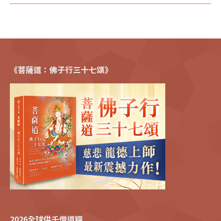
《菩薩道：佛子行三十七頌》
2026全球供千僧道糧