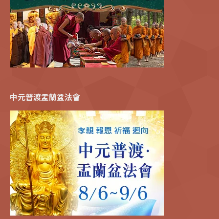
中元普渡盂蘭盆法會