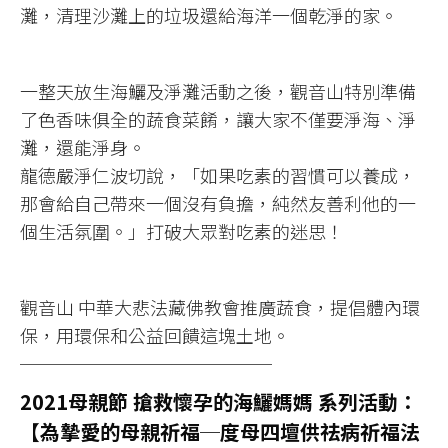
灘，清理沙灘上的垃圾還給海洋一個乾淨的家。
一整天放生海鱺及淨灘活動之後，觀音山特別準備
了色香味俱全的蔬食菜餚，讓大家不僅要淨海、淨
灘，還能淨身。
龍德嚴淨仁波切說，「如果吃素的習慣可以養成，
那會給自己帶來一個沒有負擔，純然友善利他的一
個生活氛圍。」打破大眾對吃素的迷思！
觀音山 中華大悲法藏佛教會推廣蔬食，提倡體內環
保，用環保和公益回饋這塊土地。
──────────────
2021母親節 搶救懷孕的海鱺媽媽 系列活動：
【為摯愛的母親祈福─度母四壇供祛病祈福法