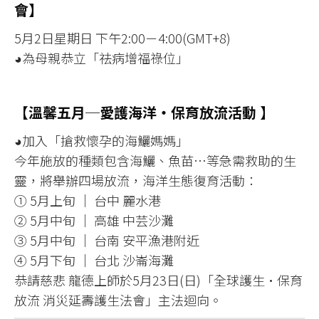
會】
5月2日星期日 下午2:00－4:00(GMT+8)
◕為母親恭立「祛病增福祿位」
【溫馨五月─愛護海洋‧保育放流活動 】
◕加入「搶救懷孕的海鱺媽媽」
今年施放的種類包含海鱺、魚苗…等急需救助的生
靈，將舉辦四場放流，海洋生態復育活動：
① 5月上旬 │ 台中 麗水港
② 5月中旬 │ 高雄 中芸沙灘
③ 5月中旬 │ 台南 安平漁港附近
④ 5月下旬 │ 台北 沙崙海灘
恭請慈悲 龍德上師於5月23日(日)「全球護生•保育
放流 消災延壽護生法會」主法迴向。