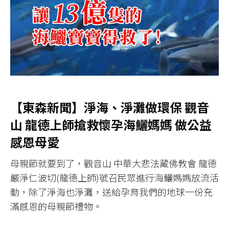
【東森新聞】淨海、淨灘做環保 觀音
山 龍德上師搶救懷孕海鱺媽媽 做公益
感恩母愛
母親節就要到了，觀音山 中華大悲法藏佛教會 龍德
嚴淨仁波切(龍德上師)號召民眾進行海鱺媽媽放流活
動，除了淨海也淨灘，送給孕育我們的地球一份充
滿感恩的母親節禮物。