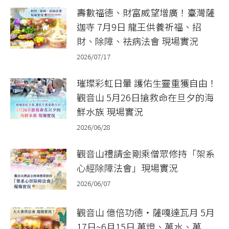
壽數福德、財富威望增廣！臺灣薩
迦寺 7月9日 龍王供養祈福、招
財、除障、祛病法會 現場實況
2026/07/17
璀璨彩虹日暈 護佑生靈重獲自由！
觀音山 5月26日搶救命在旦夕的海
鮮水族 現場實況
2026/06/28
觀音山禮請金剛乘僧眾修持「架系
心經除障法會」現場實況
2026/06/07
觀音山 億倍功德‧薩嘎達瓦月 5月
17日~6月15日 萬燈、萬水、萬