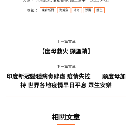
標籤：
東森新聞
海鱺魚
淨海
淨灘
護生
文
上一篇文章
章
上
【度母救火 顯聖蹟】
一
导
篇
下一篇文章
航
文
印度新冠變種病毒肆虐 疫情失控──願度母加
下
章：
持 世界各地疫情早日平息 眾生安樂
一
篇
文
章：
相關文章