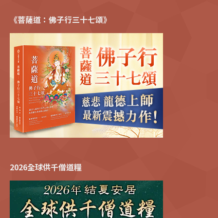
《菩薩道：佛子行三十七頌》
2026全球供千僧道糧