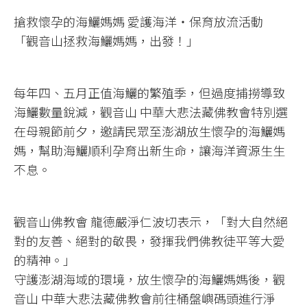
搶救懷孕的海鱺媽媽 愛護海洋‧保育放流活動
「觀音山拯救海鱺媽媽，出發！」
每年四、五月正值海鱺的繁殖季，但過度捕撈導致
海鱺數量銳減，觀音山 中華大悲法藏佛教會特別選
在母親節前夕，邀請民眾至澎湖放生懷孕的海鱺媽
媽，幫助海鱺順利孕育出新生命，讓海洋資源生生
不息。
觀音山佛教會 龍德嚴淨仁波切表示，「對大自然絕
對的友善、絕對的敬畏，發揮我們佛教徒平等大愛
的精神。」
守護澎湖海域的環境，放生懷孕的海鱺媽媽後，觀
音山 中華大悲法藏佛教會前往桶盤嶼碼頭進行淨