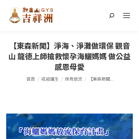
搜
索：
【東森新聞】淨海、淨灘做環保 觀音
山 龍德上師搶救懷孕海鱺媽媽 做公益
感恩母愛
您在這裡：
首頁
戒殺護生
保育放流
【東森新聞...