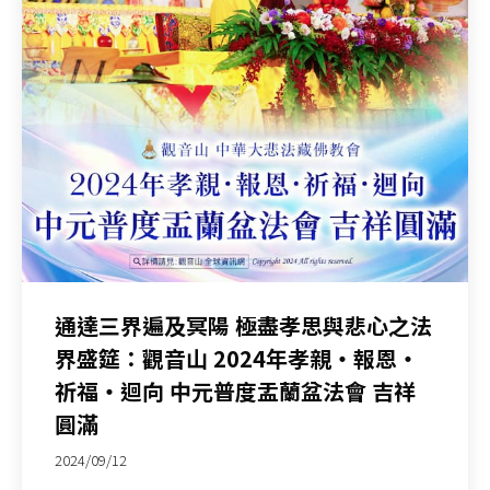
通達三界遍及冥陽 極盡孝思與悲心之法
界盛筵：觀音山 2024年孝親‧報恩‧
祈福‧迴向 中元普度盂蘭盆法會 吉祥
圓滿
2024/09/12