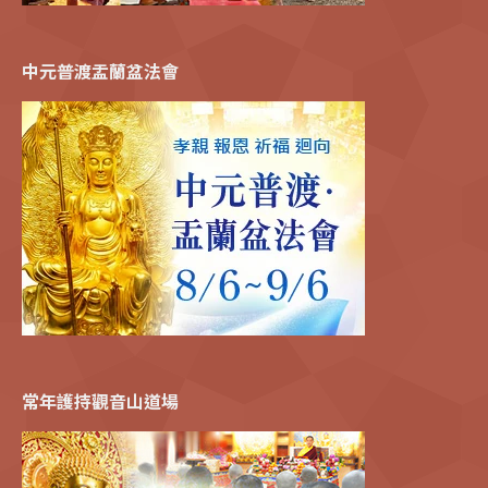
中元普渡盂蘭盆法會
常年護持觀音山道場