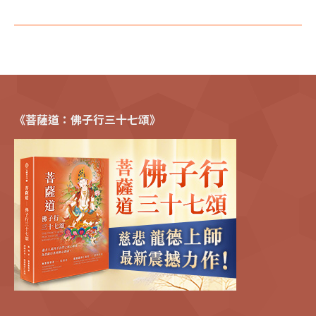
《菩薩道：佛子行三十七頌》