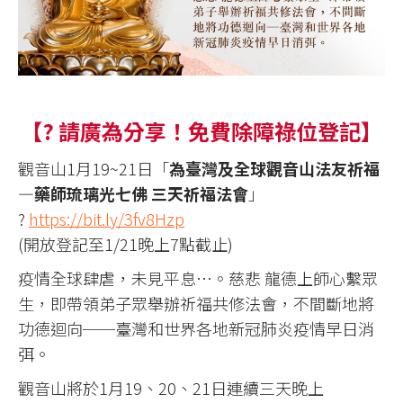
【? 請廣為分享！免費除障祿位登記】
觀音山1月19~21日「
為臺灣及全球觀音山法友祈福
—藥師琉璃光七佛 三天祈福法會
」
?
https://bit.ly/3fv8Hzp
(開放登記至1/21晚上7點截止)
疫情全球肆虐，未見平息…。慈悲 龍德上師心繫眾
生，即帶領弟子眾舉辦祈福共修法會，不間斷地將
功德迴向──臺灣和世界各地新冠肺炎疫情早日消
弭。
觀音山將於1月19、20、21日連續三天晚上