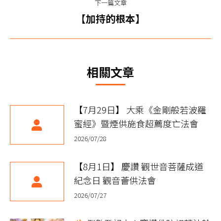
篇
下一篇文章
航
文
下
【加持的根本】
章：
一
篇
文
相關文章
章：
【7月29日】 大乘《金剛般若波羅
蜜經》暨煙供施食超薦度亡法會
2026/07/28
【8月1日】 慶讚 觀世音菩薩成道
紀念日 觀音薈供法會
2026/07/27