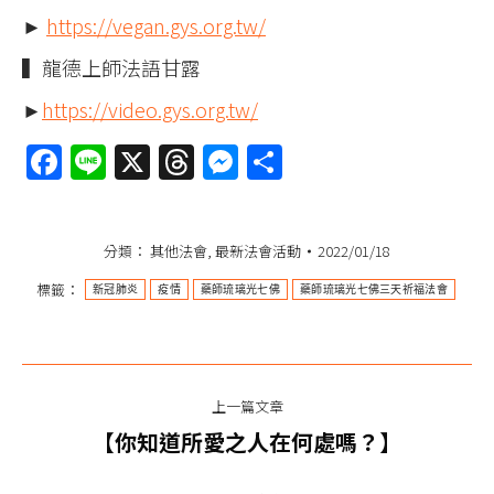
►
https://vegan.gys.org.tw/
▍龍德上師法語甘露
►
https://video.gys.org.tw/
Facebook
Line
X
Threads
Messenger
分
享
分類：
其他法會
,
最新法會活動
2022/01/18
標籤：
新冠肺炎
疫情
藥師琉璃光七佛
藥師琉璃光七佛三天祈福法會
文
上一篇文章
章
上
【你知道所愛之人在何處嗎？】
一
导