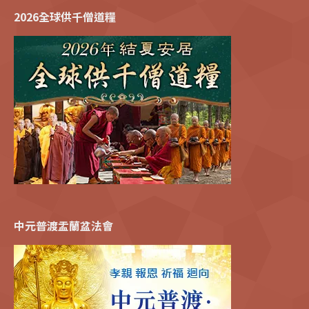
2026全球供千僧道糧
中元普渡盂蘭盆法會