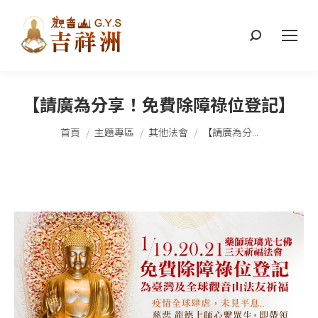
搜
索：
【請廣為分享！免費除障祿位登記】
您在這裡：
首頁
主題專區
其他法會
【請廣為分...