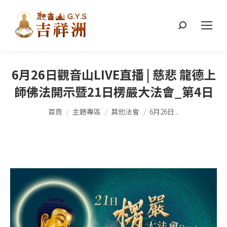
搜
索：
6月26日觀音山LIVE直播 | 慈悲 龍德上
師佛法開示暨21日楞嚴大法會_第4日
您在這裡：
首頁
主題專區
其他法會
6月26日...