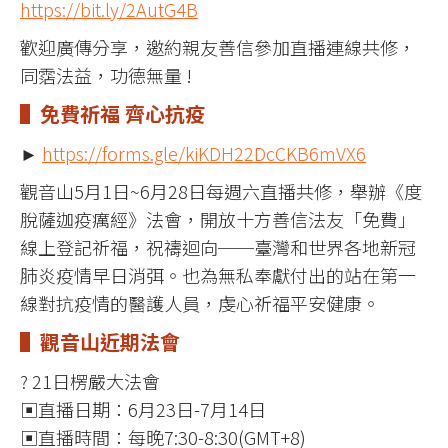
https://bit.ly/2AutG4B
歡迎廣傳分享，邀約親友善信參加直播連線共修，
同霑法益，功德無量 !
▌免費祈福 齊心抗疫
►
https://forms.gle/kiKDH22DcCKB6mVX6
觀音山5月1日~6月28日每週六直播共修，舉辦《度
脫薩迦疫癘經》法會，開放十方善信法友「免費」
線上登記祈福，祝禱迴向──臺灣和世界各地新冠
肺炎疫情早日消弭。也為無私奉獻付出的站在第一
線對抗疫情的醫護人員，虔心祈福平安健康。
▌觀音山近期法會
? 21日楞嚴大法會
▣直播日期：6月23日-7月14日
▣直播時間：每晚7:30-8:30(GMT+8)