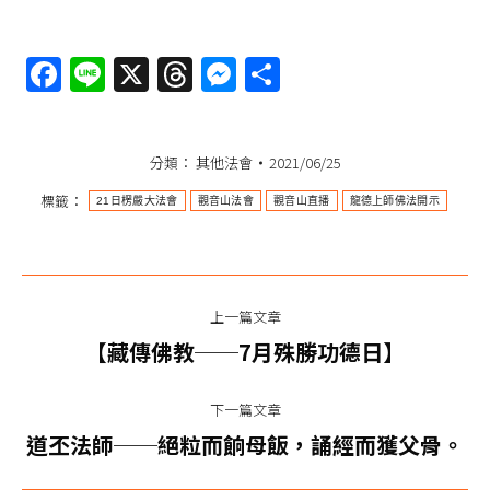
Facebook
Line
X
Threads
Messenger
分
6月26日觀音山LIVE直播 慈悲 龍德上師佛法
享
開示暨21日楞嚴大法會_第4日流程
6月26日觀音山LIVE直播 慈悲 龍德上師佛法開示暨21日楞嚴大
分類：
其他法會
2021/06/25
法會_第4日流程
標籤：
21日楞嚴大法會
觀音山法會
觀音山直播
龍德上師佛法開示
文
上一篇文章
章
上
【藏傳佛教──7月殊勝功德日】
一
导
篇
下一篇文章
航
文
下
道丕法師──絕粒而餉母飯，誦經而獲父骨。
章：
一