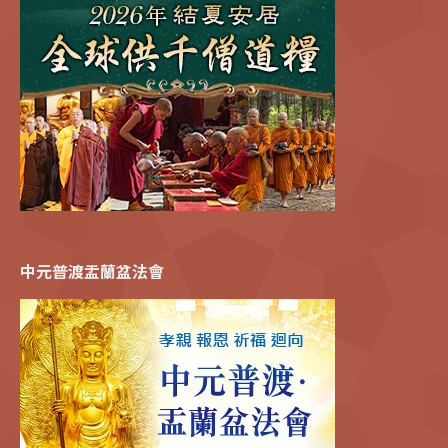
中元普渡盂蘭盆法會