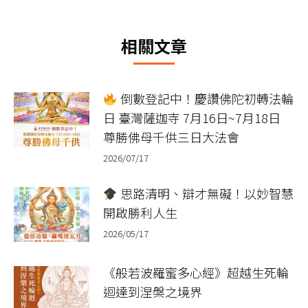
篇
文
相關文章
章：
倒數登記中！慶讚佛陀初轉法輪
日 臺灣薩迦寺 7月16日~7月18日
尊勝佛母千供三日大法會
2026/07/17
思路清明、辯才無礙！以妙智慧
開啟勝利人生
2026/05/17
《般若波羅蜜多心經》超越生死輪
迴達到涅槃之境界