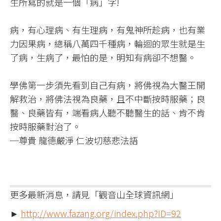
生所寫的就是一個「病」字!​
病，有心理病、有生理病，有鬼神所趁病，也有業
力因果病，總稱八萬四千種病，輪迴的眾生就是生
了病，生病了，最怕的是，明知有病卻不想醫。​
學佛第一步須先看到自己有病，將佛視為大醫王開
解救治，將佛法視為良藥，且不中斷按時服藥；良
醫、良藥皆有，端看病人聽不聽醫生的話、肯不肯
按時服藥對治了。​
─尊貴 龍德嚴淨 仁波切慈悲法語​
更多最新消息，請見「觀音山全球資訊網」
►
http://www.fazang.org/index.php?ID=92