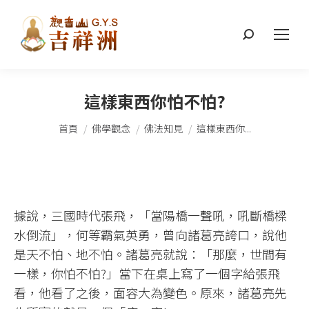
搜
索：
這樣東西你怕不怕?
您在這裡：
首頁
佛學觀念
佛法知見
這樣東西你...
據說，三國時代張飛，「當陽橋一聲吼，吼斷橋樑
水倒流」，何等霸氣英勇，曾向諸葛亮誇口，說他
是天不怕、地不怕。諸葛亮就說：「那麼，世間有
一樣，你怕不怕?」當下在桌上寫了一個字給張飛
看，他看了之後，面容大為變色。原來，諸葛亮先