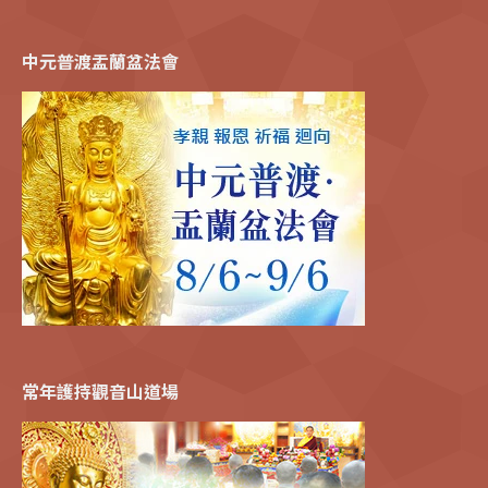
中元普渡盂蘭盆法會
常年護持觀音山道場