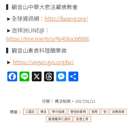
▍觀音山中華大悲法藏佛教會
►全球資訊網：
http://fazang.org/
►吉祥洲LINE@：
https://line.me/ti/p/%40loc6698t
▍觀音山素食料理簡單做
►
https://vegan.gys.org.tw/
Facebook
Line
X
Threads
Messenger
分
享
分類：
佛法知見
2017/01/11
標籤：
三國志
佛法
修行指南
害怕的事物
張飛
怕
治療疾病
龍德嚴淨仁波切
龙德上师