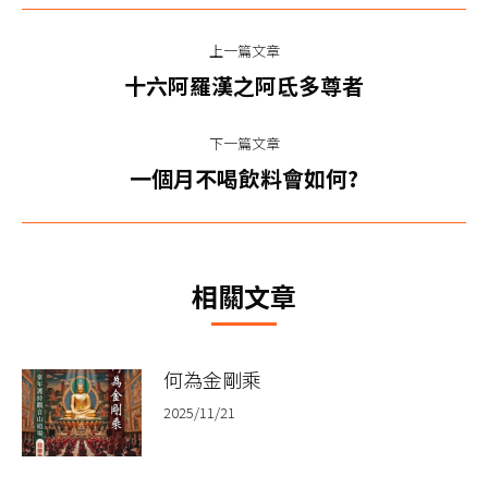
文
上一篇文章
章
上
十六阿羅漢之阿氐多尊者
一
导
篇
下一篇文章
航
文
下
一個月不喝飲料會如何?
章：
一
篇
文
相關文章
章：
何為金剛乘
2025/11/21