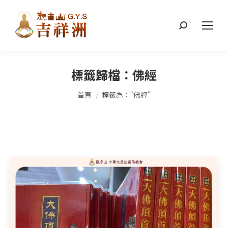
搜
索：
標籤歸檔：
佛經
您在這裡：
首頁
標籤為："佛經"