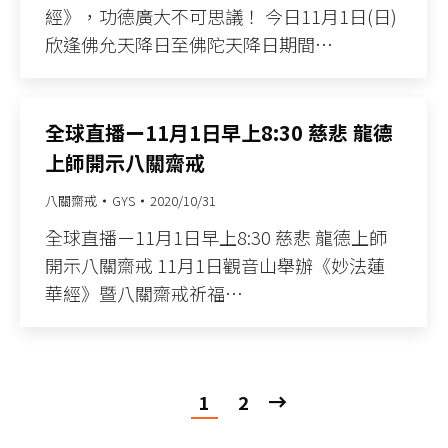
經》，功德廣大不可思議！ 今日11月1日(日)
欣逢佛允天降日至佛陀天降日期間…
全球直播ー11月1日早上8:30 慈悲 龍德
上師開示八關齋戒
八關齋戒
GYS
2020/10/31
全球直播ー11月1日早上8:30 慈悲 龍德上師
開示八關齋戒 11月1日觀音山舉辦《妙法蓮
華經》暨八關齋戒祈福…
1
2