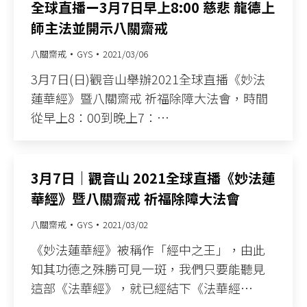
全球直播ー3月7日早上8:00 慈悲 龍德上
師主法並開示八關齋戒
八關齋戒
GYS
2021/03/06
3月7日(日)觀音山舉辦2021全球直播《妙法
蓮華經》暨八關齋戒 祈福除障大法會，時間
從早上8：00到晚上7：…
3月7日｜觀音山 2021全球直播《妙法蓮
華經》暨八關齋戒 祈福除障大法會
八關齋戒
GYS
2021/03/02
《妙法蓮華經》被稱作「經中之王」，由此
知其功德之殊勝可見一斑，我們只要能聽見
這部《法華經》，就已經結下《法華經…