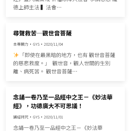
德上師主法​ ▍法會…
尋聲救苦─觀世音菩薩
本尊願力
GYS
2020/11/04
「即使在最黑暗的地方，也有 觀世音菩薩
的慈悲救度。」​ ​ 觀世音，觀人世間的生別
離、病死苦。​ 觀世音菩薩…
念誦一卷乃至一品經中之王－《妙法華
經》，功德廣大不可思議！
誦經持咒
GYS
2020/11/01
念誦一卷乃至一品經中之王－《妙法華