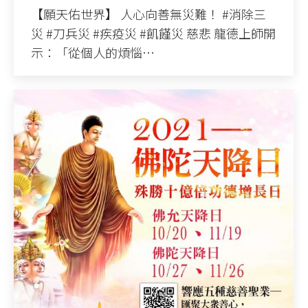
【願天佑世界】 人心向善無災難！ #消除三
災 #刀兵災 #疾疫災 #飢饉災 慈悲 龍德上師開
示：「從個人的煩惱…