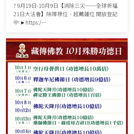
? 9月19日-10月9日【消除三災──全球祈福
21日大法會】除障祿位、超薦蓮位 開放登記
中 ►https:/…