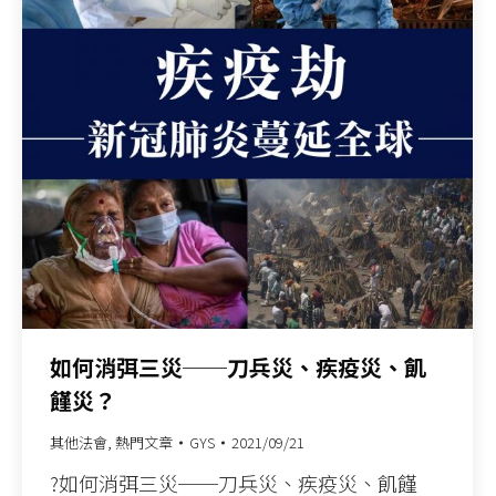
如何消弭三災──刀兵災、疾疫災、飢
饉災？
其他法會
,
熱門文章
GYS
2021/09/21
?如何消弭三災──刀兵災、疾疫災、飢饉