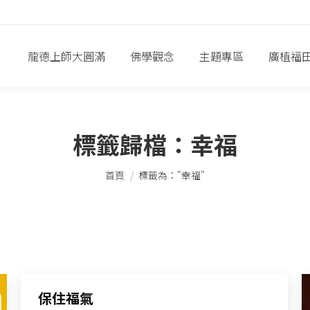
龍德上師大圓滿
佛學觀念
主題專區
廣植福
標籤歸檔：
幸福
您在這裡：
首頁
標籤為："幸福"
保住福氣