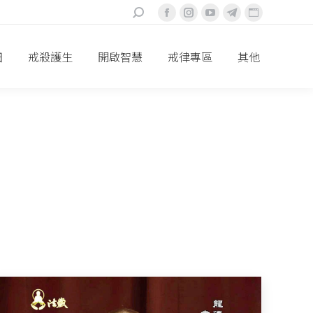
搜
Facebook
Instagram
YouTube
Telegram
Website
索：
頁
頁
頁
頁
頁
面
面
面
面
面
田
戒殺護生
開啟智慧
戒律專區
其他
在
在
在
在
在
新
新
新
新
新
視
視
視
視
視
窗
窗
窗
窗
窗
中
中
中
中
中
打
打
打
打
打
開
開
開
開
開