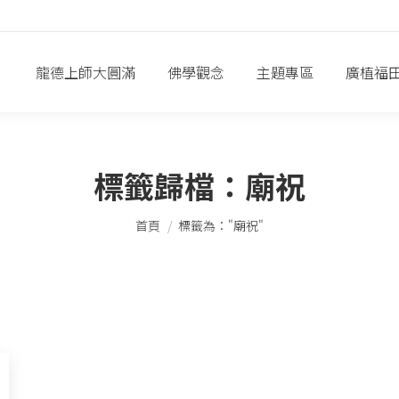
龍德上師大圓滿
佛學觀念
主題專區
廣植福
標籤歸檔：
廟祝
您在這裡：
首頁
標籤為："廟祝"