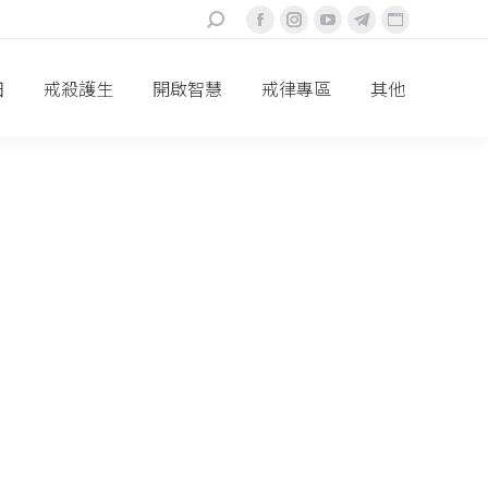
搜
Facebook
Instagram
YouTube
Telegram
Website
索：
頁
頁
頁
頁
頁
面
面
面
面
面
田
戒殺護生
開啟智慧
戒律專區
其他
在
在
在
在
在
新
新
新
新
新
視
視
視
視
視
窗
窗
窗
窗
窗
中
中
中
中
中
打
打
打
打
打
開
開
開
開
開