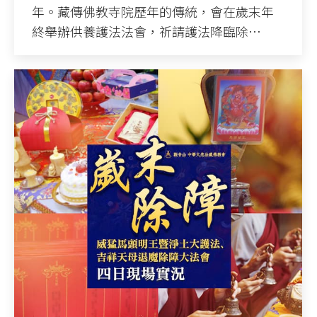
年。藏傳佛教寺院歷年的傳統，會在歲末年
終舉辦供養護法法會，祈請護法降臨除…