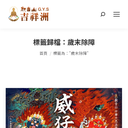
搜
索：
標籤歸檔：
歲末除障
您在這裡：
首頁
標籤為："歲末除障"