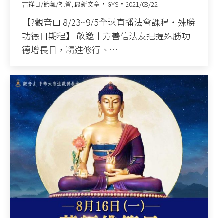
吉祥日/節氣/祝賀
,
最新文章
GYS
2021/08/22
【?觀音山 8/23~9/5全球直播法會課程‧殊勝
功德日期程】 敬邀十方善信法友把握殊勝功
德增長日，精進修行、…