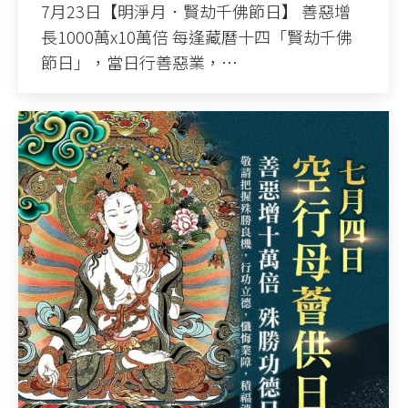
7月23日【明淨月．賢劫千佛節日】 善惡增
長1000萬x10萬倍 每逢藏曆十四「賢劫千佛
節日」，當日行善惡業，…