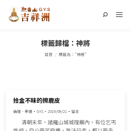
搜
索：
標籤歸檔：
神將
您在這裡：
首頁
標籤為："神將"
拾金不昧的擦鹿皮
倫理．孝道
GYS
2019/09/21
留言
清朝末年，諸羅山城城隍廟內，有位乞丐
姓胡，自小兩足麻痺，無法行走，都以兩手