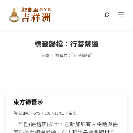
搜
索：
標籤歸檔：
行菩薩道
您在這裡：
首頁
標籤為："行菩薩道"
東方德蕾莎
佛法知見
GYS
2017/12/01
留言
許哲(德蕾莎)女士，在新加坡有人將她與德
蕾莎修女相提並論，有人稱她是慈悲觀世音