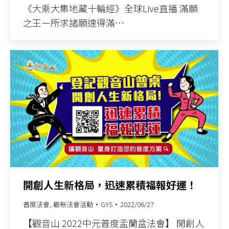
《大乘大集地藏十輪經》全球Live直播 滿願
之王ー所求諸願速得滿…
開創人生新格局，迅速累積福報好運！
普度法會
,
最新法會活動
GYS
2022/06/27
【觀音山 2022中元普度盂蘭盆法會】 開創人