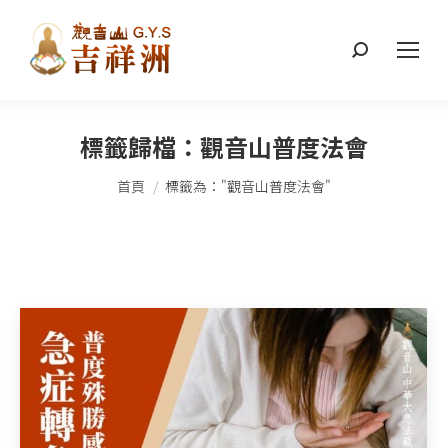
搜
索：
標籤歸檔：
觀音山普度法會
您在這裡：
首頁
標籤為："觀音山普度法會"