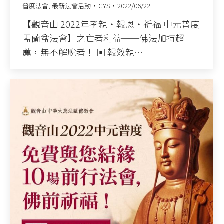
普度法會
,
最新法會活動
GYS
2022/06/22
【觀音山 2022年孝親‧報恩‧祈福 中元普度
盂蘭盆法會】之亡者利益──佛法加持超
薦，無不解脫者！ ▣ 報效親…