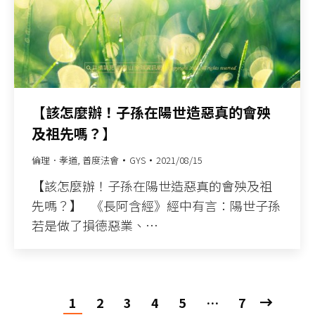
【該怎麼辦！子孫在陽世造惡真的會殃
及祖先嗎？】
倫理．孝道
,
普度法會
GYS
2021/08/15
【該怎麼辦！子孫在陽世造惡真的會殃及祖
先嗎？】 《長阿含經》經中有言：陽世子孫
若是做了損德惡業、…
1
2
3
4
5
…
7