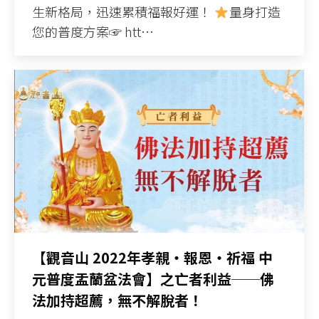
生新格局，迅速累積福報好運！
量身打造
您的普度方案☞ htt…
【觀音山 2022年孝親‧報恩‧祈福 中
元普度盂蘭盆法會】之亡者利益──佛
法加持超薦，無不解脫者！