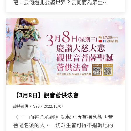
薩，云何遊此娑婆世界？云何而為眾生…
【3月8日】觀音薈供法會
護持薈供
GYS
2022/12/07
《十一面神咒心經》記載，所有稱念觀世音
菩薩名號的人，一切眾生皆可得不退轉地的