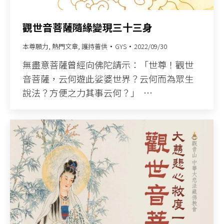
觀世音菩薩隨緣變現三十三身
本尊願力
,
熱門文章
,
護持薈供
GYS
2022/09/30
無盡意菩薩曾經向佛陀請示：「世尊！觀世
音菩薩，云何遊此娑婆世界？云何而為眾生
說法？方便之力其事云何？」 ​ ​…