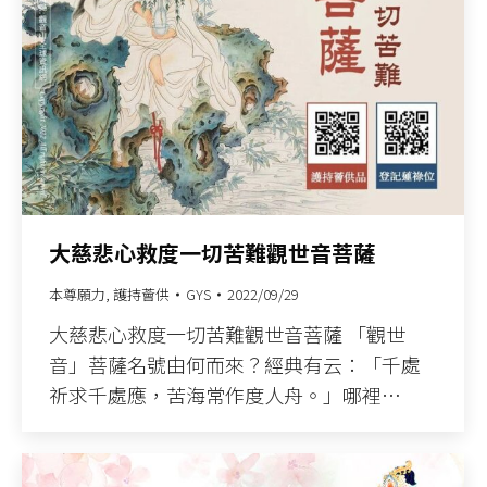
大慈悲心救度一切苦難觀世音菩薩
本尊願力
,
護持薈供
GYS
2022/09/29
大慈悲心救度一切苦難觀世音菩薩 「觀世
音」菩薩名號由何而來？經典有云：「千處
祈求千處應，苦海常作度人舟。」哪裡…