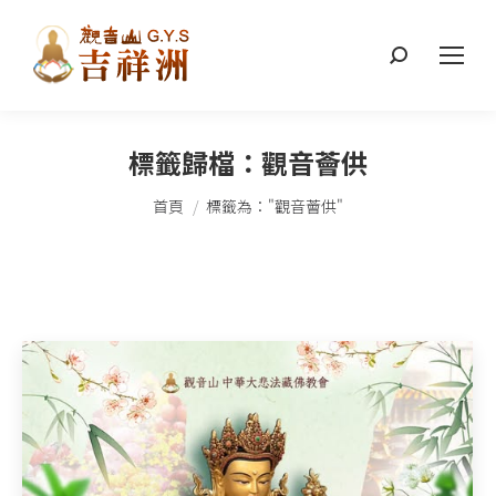
搜
索：
標籤歸檔：
觀音薈供
您在這裡：
首頁
標籤為："觀音薈供"