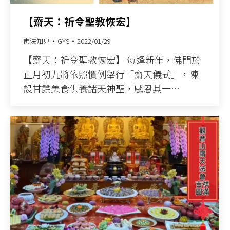
【齋天：祈令聖教恢宏】
佛法知見
GYS
2022/01/29
【齋天：祈令聖教恢宏】 每逢新年，佛門於
正月初九將依照慣例舉行「齋天儀式」，陳
設甘饌美食供養諸天神聖，感恩其一…