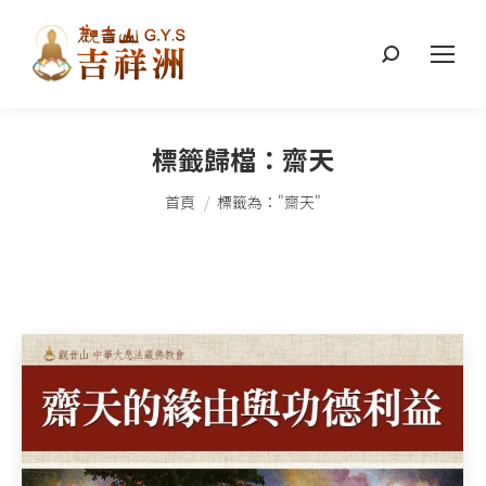
搜
索：
標籤歸檔：
齋天
您在這裡：
首頁
標籤為："齋天"