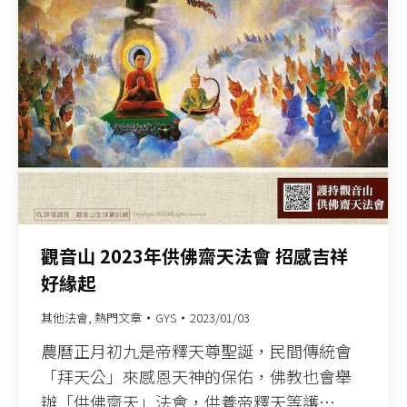
觀音山 2023年供佛齋天法會 招感吉祥
好緣起
其他法會
,
熱門文章
GYS
2023/01/03
農曆正月初九是帝釋天尊聖誕，民間傳統會
「拜天公」來感恩天神的保佑，佛教也會舉
辦「供佛齋天」法會，供養帝釋天等護…