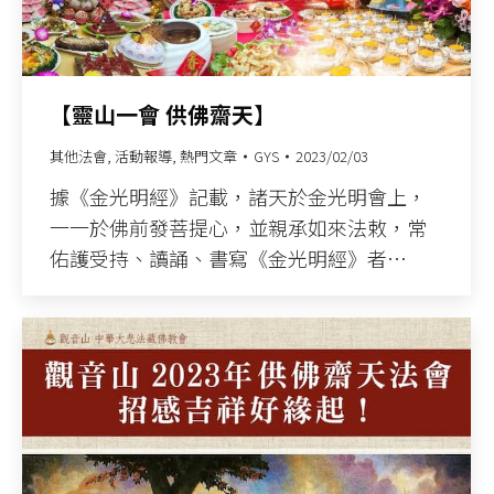
【靈山一會 供佛齋天】
其他法會
,
活動報導
,
熱門文章
GYS
2023/02/03
據《金光明經》記載，諸天於金光明會上，
一一於佛前發菩提心，並親承如來法敕，常
佑護受持、讀誦、書寫《金光明經》者…