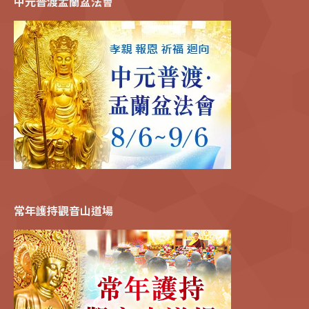
中元普渡盂蘭盆法會
常年護持觀音山道場