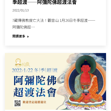
季超渡──阿彌陀佛超渡法會
2022/01/13
?藏傳佛教度亡大法！觀音山 1月26日冬季超渡──
阿彌陀佛超…
閱讀更多