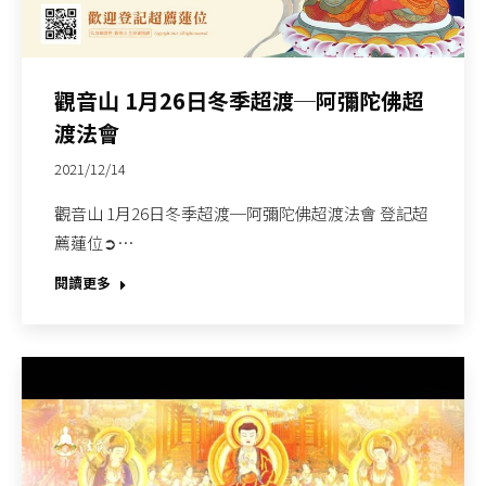
觀音山 1月26日冬季超渡─阿彌陀佛超
渡法會
2021/12/14
觀音山 1月26日冬季超渡─阿彌陀佛超渡法會 登記超
薦蓮位➲…
閱讀更多