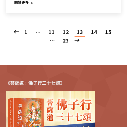
閱讀更多
1
…
11
12
13
14
15
…
23
《菩薩道：佛子行三十七頌》