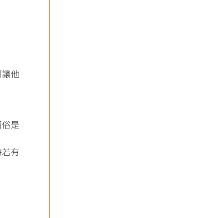
可讓他
習俗是
時若有