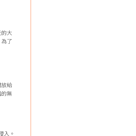
天的大
，為了
開放給
福的無
侵入。