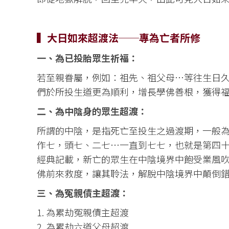
▍大日如來超渡法──專為亡者所修
一、為已投胎眾生祈福：
若至親眷屬，例如：祖先、祖父母…等往生日
們於所投生道更為順利，增長學佛善根，獲得
二、為中陰身的眾生超渡：
所謂的中陰，是指死亡至投生之過渡期，一般
作七，頭七、二七…一直到七七，也就是第四
經典記載，新亡的眾生在中陰境界中飽受業風
佛前來救度，讓其聆法，解脫中陰境界中顛倒
三、為冤親債主超渡：
1. 為累劫冤親債主超渡
2. 為累劫六道父母超渡