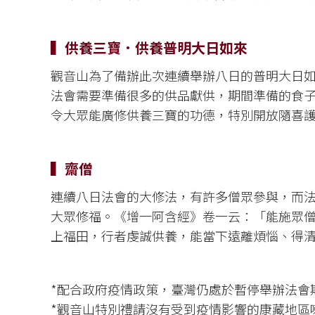
▍供養三寶．供養普明大日如來
觀音山為了備辦此次連續舉辦八日的普明大日
法會需要準備很多的供品獻供，期間準備的食
令大眾能廣修供養三寶的功德，特別開放隨喜
▍齋僧
連續八日法會的大修法，有許多僧眾參與，而
大眾修福。《增一阿含經》卷一云：「能施眾
上福田，行者虔誠供養，能當下遠離煩惱、得
*配合政府疫情政策，臺灣仍處於暫停舉辦法會
*觀音山特別禮請沒有受到疫情影響的康藏地區