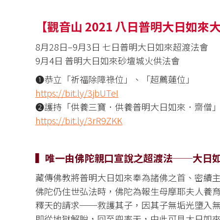
【觀音山 2021 八日普明大日如來
8月28日–9月3日 七日普明大日如來超渡法會
9月4日 普明大日如來砂壇城火供法會
❶恭立「祈福除障祿位」、「超薦蓮位」
https://bit.ly/3jbUTeI
❷護持「供養三寶．供養普明大日如來．齋僧
https://bit.ly/3rR9ZKK
▍唯一由佛陀親口宣說之超渡法──大日
藏傳佛教將普明大日如來奉為諸佛之首、密續
佛陀仍住世弘法時，佛陀為報生母摩耶夫人養
釋天的請求──救護其子，因其子無垢光墮入
即從地獄解脫，回至兜率天，由此可見大日如