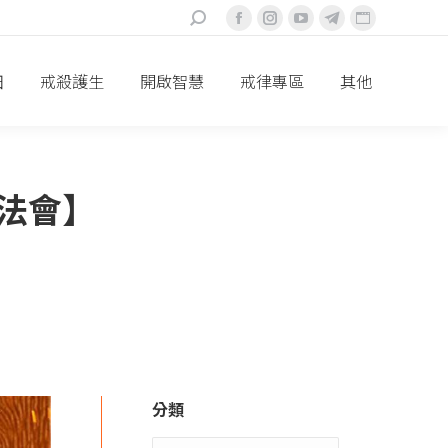
搜
Facebook
Instagram
YouTube
Telegram
Website
索：
頁
頁
頁
頁
頁
面
面
面
面
面
田
戒殺護生
開啟智慧
戒律專區
其他
在
在
在
在
在
新
新
新
新
新
視
視
視
視
視
窗
窗
窗
窗
窗
大法會】
中
中
中
中
中
打
打
打
打
打
開
開
開
開
開
分類