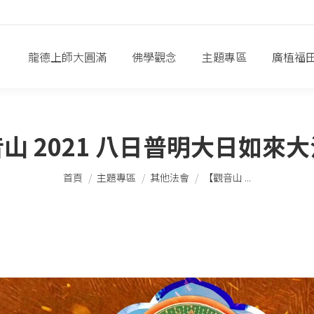
龍德上師大圓滿
佛學觀念
主題專區
廣植福
山 2021 八日普明大日如來
您在這裡：
首頁
主題專區
其他法會
【觀音山 ...