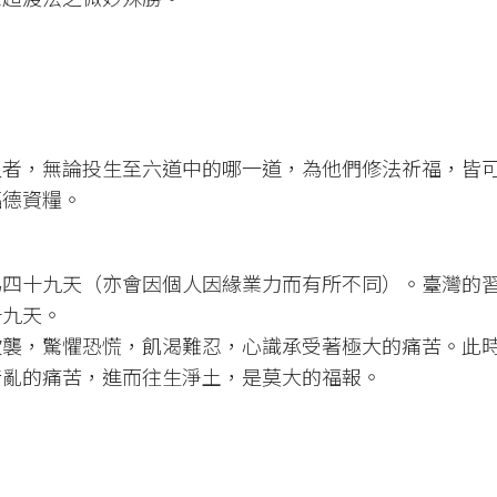
久者，無論投生至六道中的哪一道，為他們修法祈福，皆
福德資糧。
為四十九天（亦會因個人因緣業力而有所不同）。臺灣的
十九天。
吹襲，驚懼恐慌，飢渴難忍，心識承受著極大的痛苦。此
錯亂的痛苦，進而往生淨土，是莫大的福報。