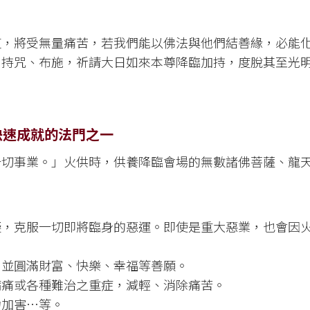
道，將受無量痛苦，若我們能以佛法與他們結善緣，必能
、持咒、布施，祈請大日如來本尊降臨加持，度脫其至光
快速成就的法門之一
一切事業。」火供時，供養降臨會場的無數諸佛菩薩、龍
礙，克服一切即將臨身的惡運。即使是重大惡業，也會因
。
，並圓滿財富、快樂、幸福等善願。
病痛或各種難治之重症，減輕、消除痛苦。
力加害…等。