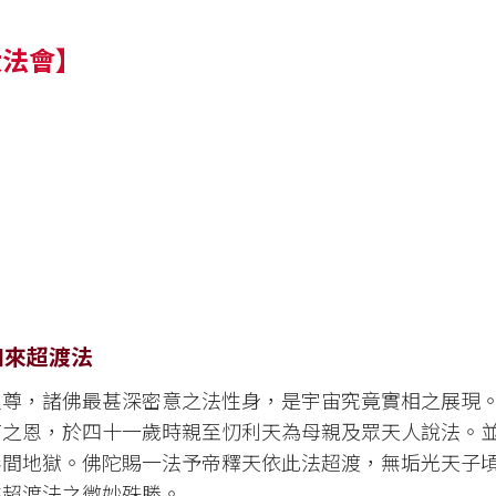
大法會】
」
如來超渡法
主尊，諸佛最甚深密意之法性身，是宇宙究竟實相之展現
育之恩，於四十一歲時親至忉利天為母親及眾天人說法。
無間地獄。佛陀賜一法予帝釋天依此法超渡，無垢光天子
來超渡法之微妙殊勝。