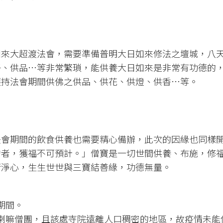
如來大超渡法會，需要準備普明大日如來修法之壇城，八
子、供品…等非常繁瑣，能供養大日如來是非常有功德的
護持法會期間供佛之供品、供花、供燈、供香…等。
法會期間的飲食供養也需要精心備辦，此次的因緣也同樣
僧者，獲福不可預計。」僧寶是一切世間供養、布施，修
清淨心，生生世世與三寶結善緣，功德無量。
期間。
喇嘛僧團，且該處寺院遠離人口稠密的地區，故疫情未能