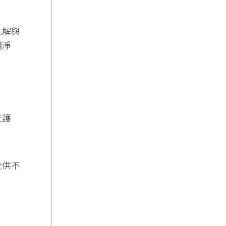
化解與
明淨
天護
火供不