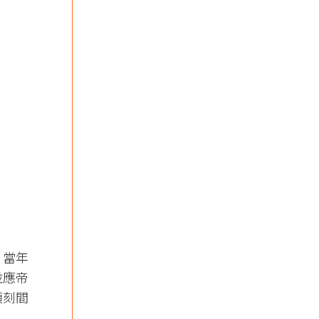
。當年
並應帝
頃刻間