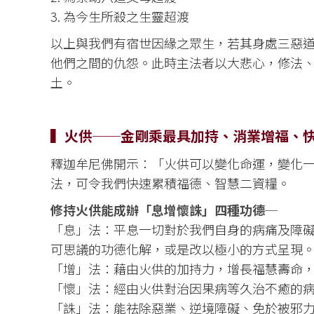
3. 為今生所殺之生靈超渡
以上與我們有宿世因緣之眾生，若其身處三惡
他們之間的仇怨。此時主法者以大悲心，修法
土。
▍火供──金剛乘最具加持、消業增福、
釋迦牟尼佛開示：「火供可以變化命運，變化
法，可令我們快速累積福德、智慧二資糧。
修持火供能成辦「息增懷誅」四種功德─
「息」法：平息一切對於我們自身的病痛及障
可思議的功德化解，或是改以極小的方式呈現
「增」法：藉由火供的加持力，增長福慧壽命
「懷」法：經由火供對治因果病等久治不癒的
「誅」法：能祛除惡業、逆境障礙、免於被邪