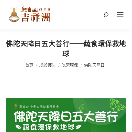
搜
索：
佛陀天降日五大善行──蔬食環保救地
球
您在這裡：
首頁
戒殺護生
吃素環保
佛陀天降日...