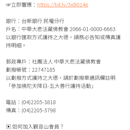
☞立即響應：
https://bit.ly/3xB014e
銀行：台新銀行 民權分行
戶名：中華大悲法藏佛教會 2066-01-0000-6663
以銀行匯款方式護持之大德，請務必告知或傳真護
持明細。
郵政專戶：社團法人 中華大悲法藏佛教會
劃撥帳號：22747185
以劃撥方式護持之大德，請於劃撥單通訊欄註明
「參加佛陀天降日-五大善行護持活動」
電話：(04)2205-3818
傳真：(04)2205-3798
▣ 如何加入觀音山會員？