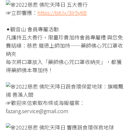
2022慈悲 佛陀天降日 五大善行
☞立即響應：
https://bit.ly/3lr5y6B
✦觀音山 會員專屬活動
凡護持五大善行，限量珍貴加持會員專屬禮 與您免
費結緣：慈悲 龍德上師加持——藥師佛心咒口罩收
納夾
每次將口罩放入「藥師佛心咒口罩收納夾」，都獲
得藥師佛本尊加持！
2022慈悲 佛陀天降日蔬食環保愛地球：旗幟飄
揚 善滿人間
☞歡迎來信索取布條或海報檔案：
fazang.service@gmail.com
2022慈悲 佛陀天降日 響應蔬食環保救地球