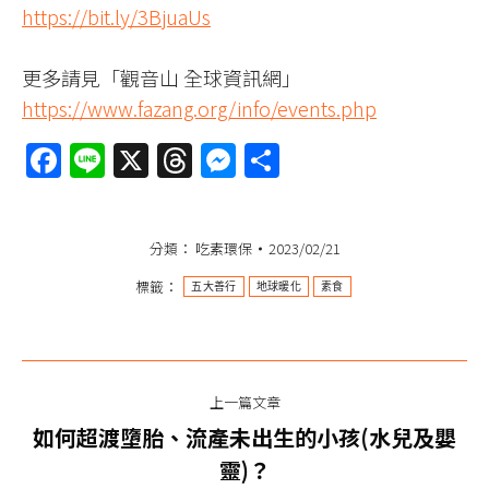
https://bit.ly/3BjuaUs
更多請見「觀音山 全球資訊網」
https://www.fazang.org/info/events.php
Facebook
Line
X
Threads
Messenger
分
享
分類：
吃素環保
2023/02/21
標籤：
五大善行
地球暖化
素食
文
上一篇文章
章
如何超渡墮胎、流產未出生的小孩(水兒及嬰
上
导
靈)？
一