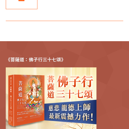
《菩薩道：佛子行三十七頌》