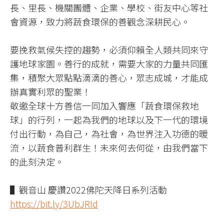
長、里長、機關團體、企業、學校、街友中心等社
會資源，致力將蔬食環保的善觀念深耕民心。
要挽救氣候失控的趨勢，必須仰賴全人類共同來守
護地球家園。善行的成就，需要大家的力量共同匯
集，積聚大眾點點滴滴的善心，眾志成城，才能成
辦真實利眾的聖業！
敬邀全球十方善信一同加入響應「蔬食環保救地
球」的行列，一起為我們的地球以及下一代的環境
付出行動，為自己，為社會，為世界注入功德的暖
流，以蔬食普利群生！未來何去何從，由我們當下
的此刻決定。
▌觀音山 慶讚2022佛陀天降日系列活動
https://bit.ly/3UbJRId