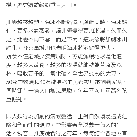
機，歷史遺跡紛紛重見天日。
北極越來越熱，海冰不斷縮減，與此同時，海冰融
化，更多水氣蒸發，讓北極變得更加潮濕。久而久
之，北極不再下雪，而是下雨。這現象將加劇冰川
融化，降雨量增加也表明海冰將消融得更快。
蔬食不僅能減少疾病風險，亦能減緩地球暖化速
度，越多人蔬食，越多的牧場就能轉為草原及森
林，吸收更多的二氧化碳。全世界90%的大豆、
50%的穀類和40%遭捕撈的魚都被用來飼養家畜，
同時卻有十億人口無法果腹，每年平均有兩萬名孩
童餓死。
因人類行為加劇的氣候變遷，正對自然環境造成危
險和全面性的破壞，並影響著全球數十億人的生
活。觀音山推廣蔬食行之有年，每每結合各地區首