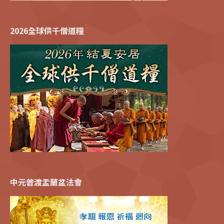
2026全球供千僧道糧
中元普渡盂蘭盆法會