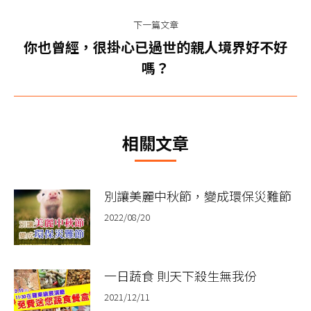
篇
航
下一篇文章
文
你也曾經，很掛心已過世的親人境界好不好
章：
下
嗎？
一
篇
文
章：
相關文章
別讓美麗中秋節，變成環保災難節
2022/08/20
一日蔬食 則天下殺生無我份
2021/12/11