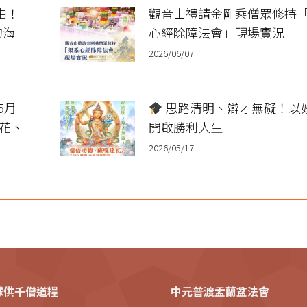
由！
觀音山禮請金剛乘僧眾修持
的海
心經除障法會」現場實況
2026/06/07
5月
思路清明、辯才無礙！以
萬花、
開啟勝利人生
2026/05/17
全球供千僧道糧
中元普渡盂蘭盆法會