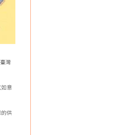
請臺灣
以如意
意的供