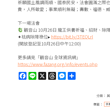
祈願國土風調雨順、國泰民安，法會圓滿之際
貴，人所敬愛；事業順利無礙；壽數、福德、
下一場法會
觀音山 10月26日 龍王供養祈福、招財、除
✦祛病除障祿位▸
https://bit.ly/3TEQLrl
(開放登記至10月26日中午12:00)
更多請見「觀音山 全球資訊網」
https://www.fazang.org/info/events.php
Facebook
Line
X
Threads
Messenger
分
享
分類：
其
標籤：
供