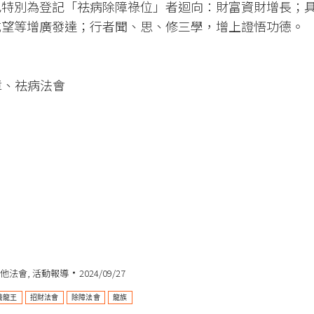
也特別為登記「祛病除障祿位」者迴向：財富資財增長；
威望等增廣發達；行者聞、思、修三學，增上證悟功德。
障、祛病法會
他法會
,
活動報導
2024/09/27
養龍王
招財法會
除障法會
龍族