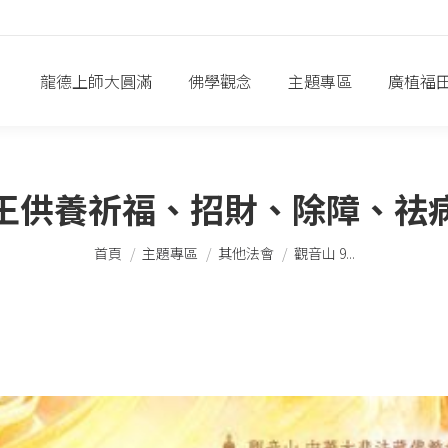
龍德上師大圓滿
佛學觀念
主題專區
廣植福
龍王供養祈福、招財、除障、祛
您在這裡：
首頁
主題專區
其他法會
觀音山 9...