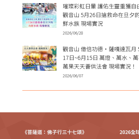
璀璨彩虹日暈 護佑生靈重獲自
觀音山 5月26日搶救命在旦夕
鮮水族 現場實況
2026/06/28
觀音山 億倍功德‧薩嘎達瓦月 
17日~6月15日 萬燈、萬水、
萬果天天薈供法會 現場實況！
2026/06/07
《菩薩道：佛子行三十七頌》
2026