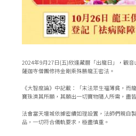
2024年9月27日(五)欣逢藏曆「出龍日」，
薩迦寺僧團修持金剛乘殊勝龍王密法。
《大智度論》中記載：「末法眾生福薄貧，而
寶珠濟其所願，其願出一切寶物隨人所需，盡
法會當天壇城依據密續如理設置，法師們親自
品，一切符合儀軌要求，極盡慎重。