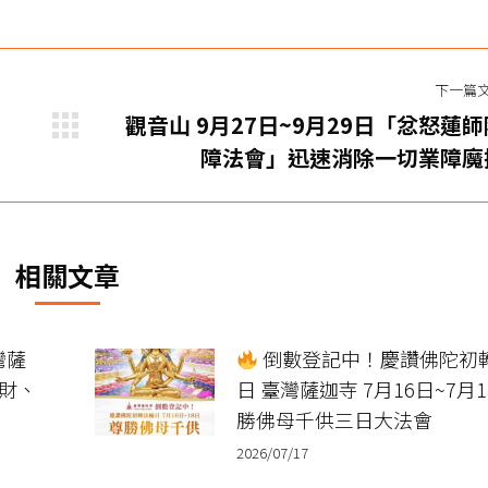
下一篇
觀音山 9月27日~9月29日「忿怒蓮師
下
障法會」迅速消除一切業障魔
一
篇
文
章：
相關文章
灣薩
倒數登記中！慶讚佛陀初
招財、
日 臺灣薩迦寺 7月16日~7月1
勝佛母千供三日大法會
2026/07/17