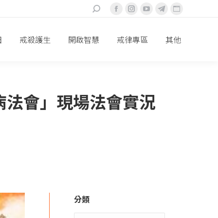
搜
Facebook
Instagram
YouTube
Telegram
Website
索：
頁
頁
頁
頁
頁
面
面
面
面
面
田
戒殺護生
開啟智慧
戒律專區
其他
在
在
在
在
在
新
新
新
新
新
視
視
視
視
視
窗
窗
窗
窗
窗
病法會」現場法會實況
中
中
中
中
中
打
打
打
打
打
開
開
開
開
開
分類