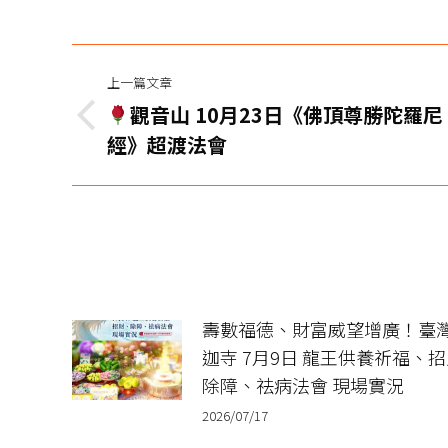
文
上一篇文章
章
觀音山 10月23日《佛頂尊勝陀羅尼
上
导
經》超渡法會
一
篇
航
文
章：
壽數福德、財富威望增廣！臺
迦寺 7月9日 龍王供養祈福、
除障、祛病法會 現場實況
2026/07/17