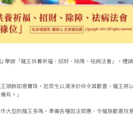
觀音山 舉辦「龍王供養祈福、招財、除障、祛病法會」，禮
龍王頭飾如意寶珠，若眾生以清淨妙供令其歡喜，龍王將
皆備有。」
製作大型的龍王多瑪，準備各種如法契應、令龍族歡喜悅