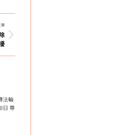
文章
除
擾
轉法輪
8日 尊