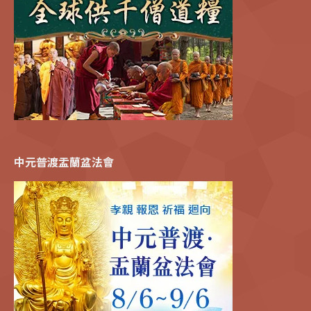
中元普渡盂蘭盆法會