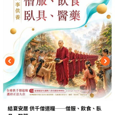
結夏安居 供千僧道糧──僧服、飲食、臥