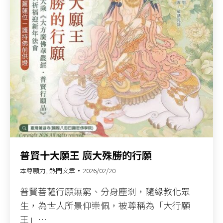
普賢十大願王 廣大殊勝的行願​
本尊願力
,
熱門文章
2026/02/20
普賢菩薩行願無窮、分身塵剎，隨緣教化眾
生，為世人所景仰崇佩，被尊稱為「大行願
王」…