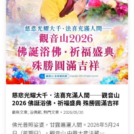
慈悲光耀大千．法喜充滿人間──觀音山
2026 佛誕浴佛•祈福盛典 殊勝圓滿吉祥
最新文章
,
浴佛節
,
熱門文章
2026/05/30
佛光普照娑婆，甘露遍灑人間。2026年5月24
日（星期日），觀音山 中華大悲法藏…