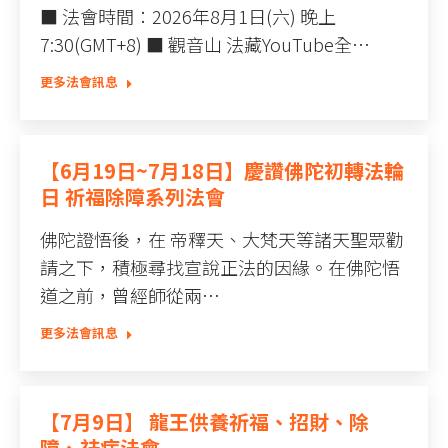
■ 法會時間：2026年8月1日(六) 晚上
7:30(GMT+8) ■ 觀音山 法藏YouTube全…
更多法會訊息
【6月19日~7月18日】慶讚佛陀初轉法輪
日 祈福除障系列法會
佛陀證悟後，在 帝釋天、大梵天等諸天聖眾勸
請之下，積極尋找宣說正法的因緣。在佛陀悟
道之前，曾經師從兩…
更多法會訊息
【7月9日】 龍王供養祈福、招財、除
障、祛病法會