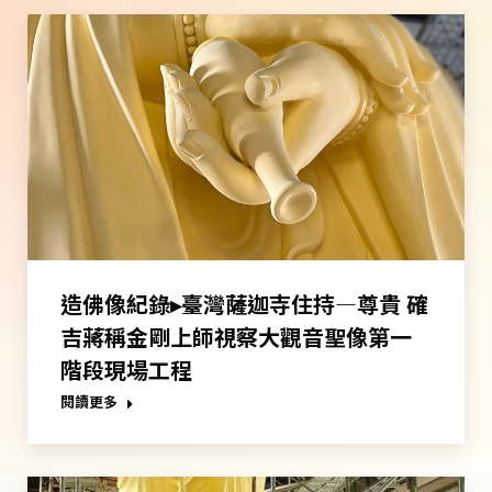
造佛像紀錄▸臺灣薩迦寺住持—尊貴 確
吉蔣稱金剛上師視察大觀音聖像第一
階段現場工程
閱讀更多