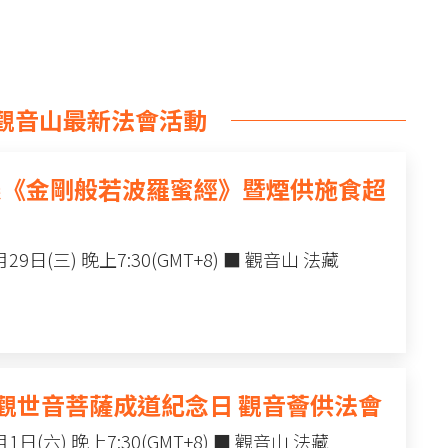
觀音山最新法會活動
大乘《金剛般若波羅蜜經》暨煙供施食超
9日(三) 晚上7:30(GMT+8) ■ 觀音山 法藏
讚 觀世音菩薩成道紀念日 觀音薈供法會
日(六) 晚上7:30(GMT+8) ■ 觀音山 法藏