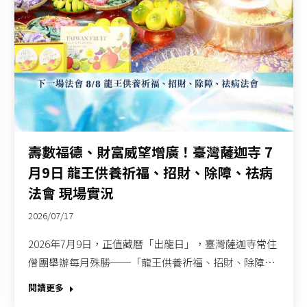
壽數福德、財富威望增廣！臺灣薩迦寺 7
月9日 龍王供養祈福、招財、除障、祛病
法會 現場實況
2026/07/17
2026年7月9日，正值藏曆「出龍日」，臺灣薩迦寺常住
僧團舉辦每月殊勝──「龍王供養祈福、招財、除障…
閱讀更多