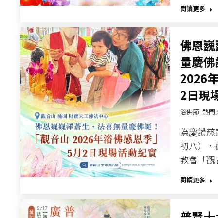
閱讀更多
佛恩巍
量慶佛
2026
2日現
浴佛節
,
熱門
為慶讚慈
初八），
教會「觀音
閱讀更多
普賢十