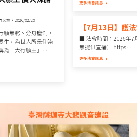
更多法會訊息
門文章
2026/02/20
【7月13日】護
行願無窮、分身塵剎，
■ 法會時間：2026年
眾生，為世人所景仰崇
無提供直播） https…
稱為「大行願王」…
更多法會訊息
臺灣薩迦寺大悲觀音建設