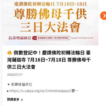
倒數登記中！慶讚佛陀初轉法輪日 臺
灣薩迦寺 7月16日~7月18日 尊勝佛母千
供三日大法會
2026/07/17
✦ 長壽增福祿位
▸ https://s.sakya.org.tw/Ushnishavijaya2 慶…
閱讀更多