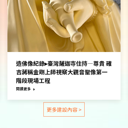
造佛像紀錄▸臺灣薩迦寺住持—尊貴 確
吉蔣稱金剛上師視察大觀音聖像第一
階段現場工程
閱讀更多
更多建設內容 >