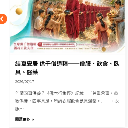
結夏安居 供千僧道糧──僧服、飲食、臥
具、醫藥
2026/07/17
何謂四事供養？《佛本行集經》記載：「尊重承事，恭
敬供養，四事具足，所謂衣服飲食臥具湯藥。」 一、衣
服…
閱讀更多