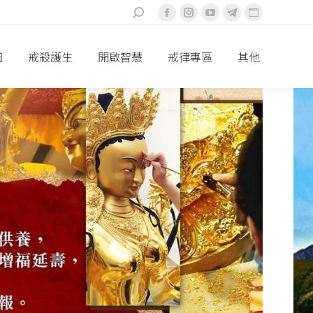
搜
Facebook
Instagram
YouTube
Telegram
Website
索：
頁
頁
頁
頁
頁
面
面
面
面
面
田
戒殺護生
開啟智慧
戒律專區
其他
在
在
在
在
在
新
新
新
新
新
視
視
視
視
視
窗
窗
窗
窗
窗
中
中
中
中
中
打
打
打
打
打
開
開
開
開
開