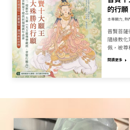
的行願​
本尊願力
,
熱
普賢菩薩
隨緣教化
佩，被尊
閱讀更多