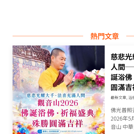
熱門文章
慈悲光
人間──
誕浴佛
圓滿吉
最新文章
,
浴
佛光普照
2026年
音山 中