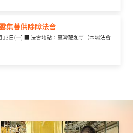
法雲集薈供除障法會
7月13日(一) ■ 法會地點：臺灣薩迦寺（本場法會