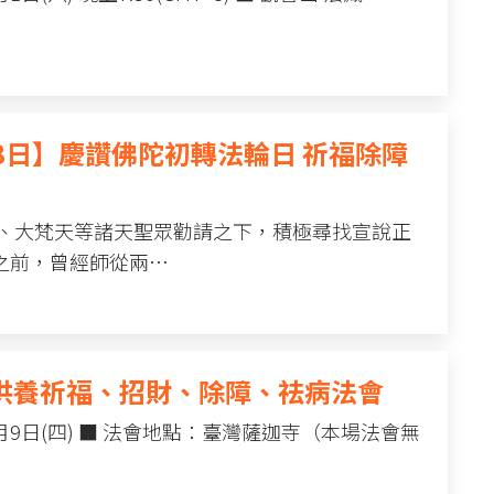
18日】慶讚佛陀初轉法輪日 祈福除障
天、大梵天等諸天聖眾勸請之下，積極尋找宣說正
之前，曾經師從兩…
王供養祈福、招財、除障、祛病法會
7月9日(四) ■ 法會地點：臺灣薩迦寺（本場法會無