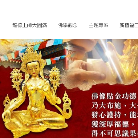
龍德上師大圓滿
佛學觀念
主題專區
廣植福