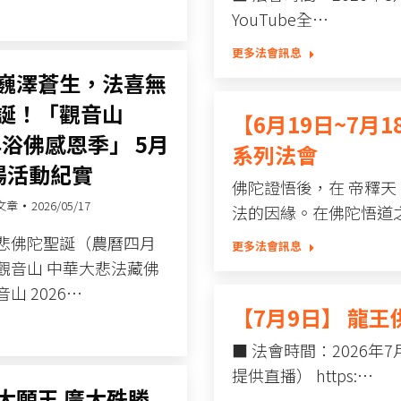
YouTube全…
更多法會訊息
巍澤蒼生，法喜無
誕！「觀音山
【6月19日~7月
年浴佛感恩季」 5月
系列法會
場活動紀實
佛陀證悟後，在 帝釋
文章
2026/05/17
法的因緣。在佛陀悟道
悲佛陀聖誕（農曆四月
更多法會訊息
觀音山 中華大悲法藏佛
山 2026…
【7月9日】 龍
■ 法會時間：2026年
提供直播） https:…
大願王 廣大殊勝