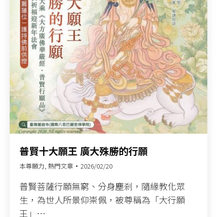
普賢十大願王 廣大殊勝的行願​
本尊願力
,
熱門文章
2026/02/20
普賢菩薩行願無窮、分身塵剎，隨緣教化眾
生，為世人所景仰崇佩，被尊稱為「大行願
王」…