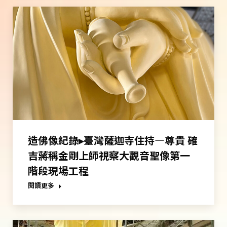
造佛像紀錄▸臺灣薩迦寺住持—尊貴 確
吉蔣稱金剛上師視察大觀音聖像第一
階段現場工程
閱讀更多