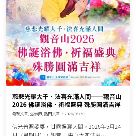
慈悲光耀大千．法喜充滿人間──觀音山
2026 佛誕浴佛•祈福盛典 殊勝圓滿吉祥
最新文章
,
浴佛節
,
熱門文章
2026/05/30
佛光普照娑婆，甘露遍灑人間。2026年5月24
日（星期日），觀音山 中華大悲法藏…