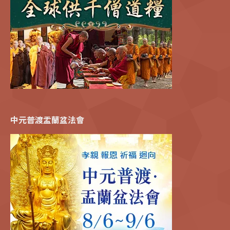
中元普渡盂蘭盆法會