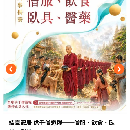
結夏安居 供千僧道糧──僧服、飲食、臥