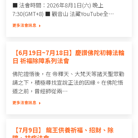
■ 法會時間：2026年8月1日(六) 晚上
7:30(GMT+8) ■ 觀音山 法藏YouTube全…
更多法會訊息
【6月19日~7月18日】慶讚佛陀初轉法輪
日 祈福除障系列法會
佛陀證悟後，在 帝釋天、大梵天等諸天聖眾勸
請之下，積極尋找宣說正法的因緣。在佛陀悟
道之前，曾經師從兩…
更多法會訊息
【7月9日】 龍王供養祈福、招財、除
障、祛病法會