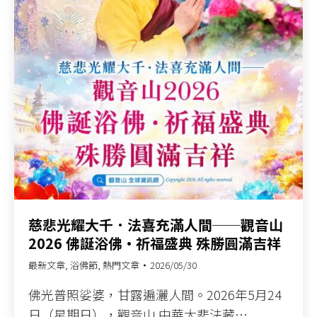
慈悲光耀大千．法喜充滿人間──觀音山
2026 佛誕浴佛•祈福盛典 殊勝圓滿吉祥
最新文章
,
浴佛節
,
熱門文章
2026/05/30
佛光普照娑婆，甘露遍灑人間。2026年5月24
日（星期日），觀音山 中華大悲法藏…