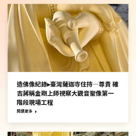
造佛像紀錄▸臺灣薩迦寺住持—尊貴 確
吉蔣稱金剛上師視察大觀音聖像第一
階段現場工程
閱讀更多