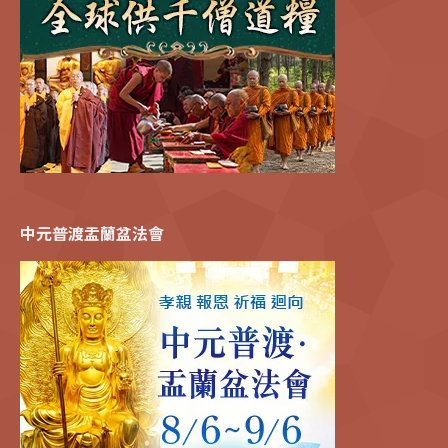
中元普渡盂蘭盆法會