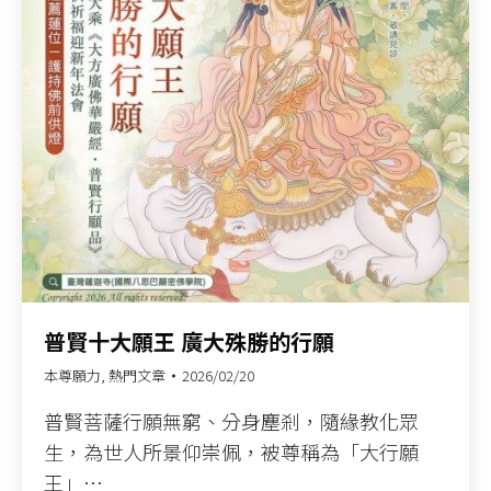
普賢十大願王 廣大殊勝的行願​
本尊願力
,
熱門文章
2026/02/20
普賢菩薩行願無窮、分身塵剎，隨緣教化眾
生，為世人所景仰崇佩，被尊稱為「大行願
王」…