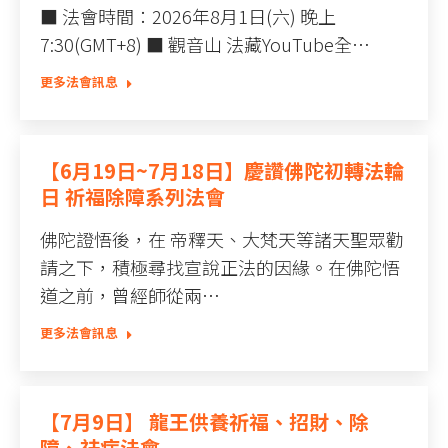
■ 法會時間：2026年8月1日(六) 晚上
7:30(GMT+8) ■ 觀音山 法藏YouTube全…
更多法會訊息
【6月19日~7月18日】慶讚佛陀初轉法輪
日 祈福除障系列法會
佛陀證悟後，在 帝釋天、大梵天等諸天聖眾勸
請之下，積極尋找宣說正法的因緣。在佛陀悟
道之前，曾經師從兩…
更多法會訊息
【7月9日】 龍王供養祈福、招財、除
障、祛病法會