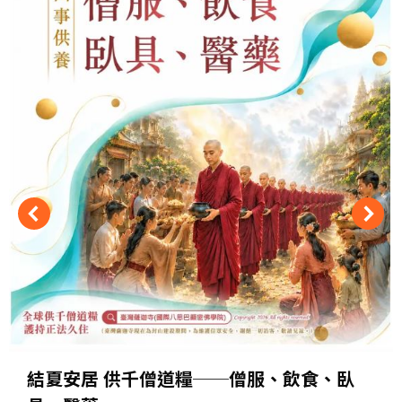
結夏安居 供千僧道糧──僧服、飲食、臥