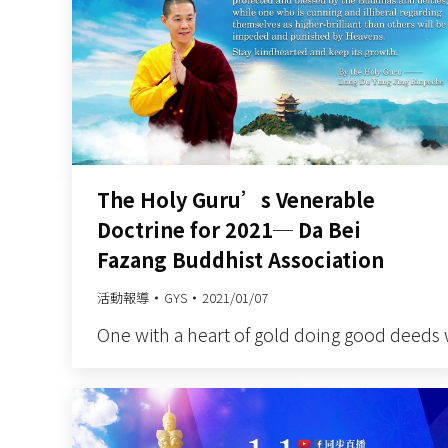
The Holy Guru’s Venerable
Doctrine for 2021─ Da Bei
Fazang Buddhist Association
活動報導
GYS
2021/01/07
One with a heart of gold doing good deeds 