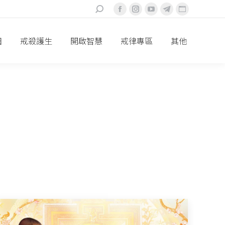
搜
Facebook
Instagram
YouTube
Telegram
Website
索：
頁
頁
頁
頁
頁
面
面
面
面
面
田
戒殺護生
開啟智慧
戒律專區
其他
在
在
在
在
在
新
新
新
新
新
視
視
視
視
視
窗
窗
窗
窗
窗
中
中
中
中
中
打
打
打
打
打
開
開
開
開
開