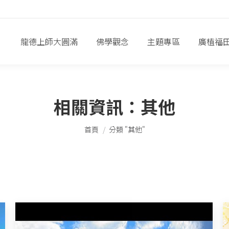
龍德上師大圓滿
佛學觀念
主題專區
廣植福
相關資訊：
其他
您在這裡：
首頁
分類 "其他"