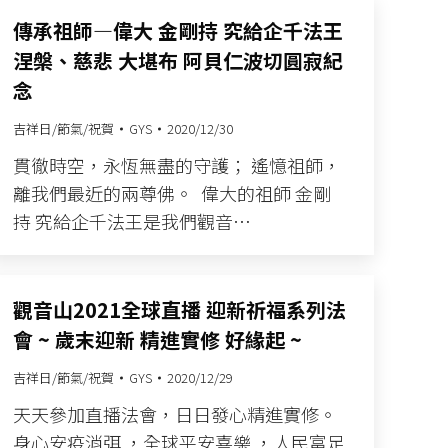
傳承祖師—偉大 金剛持 究給企千法王
涅槃、慈悲 大堪布 阿貝仁波切圓寂紀
念
吉祥日/節氣/祝賀
GYS
2020/12/30
貫徹時空，永恆無盡的守護；​ 遙憶祖師，
離我們最近的兩尊佛。​ ​ 偉大的祖師 金剛
持 究給企千法王是我們觀音…
觀音山2021全球直播 迎新祈福系列法
會 ~ 歲末迎新 精進實修 好緣起 ~
吉祥日/節氣/祝賀
GYS
2020/12/29
天天參加直播法會，日日發心精進實修。
身心安疫消弭 ，全球平安喜樂 ，人民富足