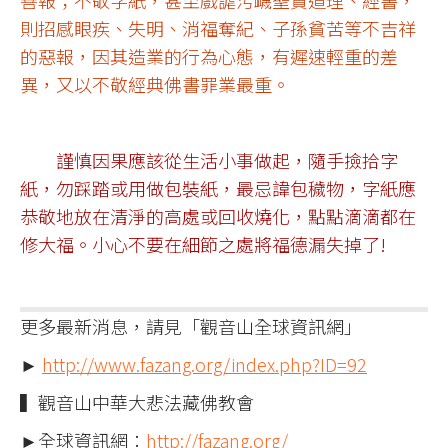
善報；不敬字紙，甚至戲謔污衊聖賢道理、經書，
則招感眼疾、失明、消福奪紀、子孫貧苦等不吉祥
的惡報，因其造業的行為心態，有遲速輕重的差
異，又以不敬經典佛書罪業最重。
謹慎因果應該從生活小事做起，隨手撿拾字
紙，勿踩踏或用做包裝紙，最忌諱包穢物，字紙應
恭敬地放在清淨的高處或回收燒化，點點滴滴都在
修大福。小心不要在細節之處將福德漏失掉了!
更多最新消息，請見「觀音山全球資訊網」
►
http://www.fazang.org/index.php?ID=92
▍觀音山中華大悲法藏佛教會
►全球資訊網：
http://fazang.org/