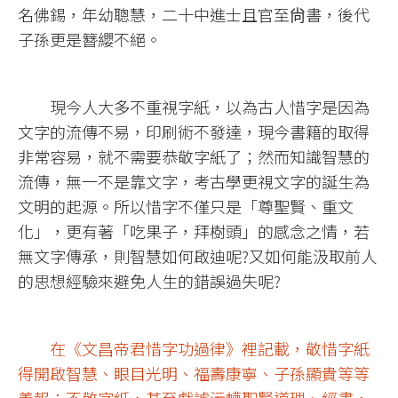
名佛錫，年幼聰慧，二十中進士且官至尙書，後代
子孫更是簪纓不絕。
現今人大多不重視字紙，以為古人惜字是因為
文字的流傳不易，印刷術不發達，現今書籍的取得
非常容易，就不需要恭敬字紙了；然而知識智慧的
流傳，無一不是靠文字，考古學更視文字的誕生為
文明的起源。所以惜字不僅只是「尊聖賢、重文
化」，更有著「吃果子，拜樹頭」的感念之情，若
無文字傳承，則智慧如何啟迪呢?又如何能汲取前人
的思想經驗來避免人生的錯誤過失呢?
在《文昌帝君惜字功過律》裡記載，敬惜字紙
得開啟智慧、眼目光明、福壽康寧、子孫顯貴等等