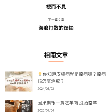
章
上
視而不見
一
导
篇
下一篇文章
航
文
下
海浪打散的煩惱
章：
一
篇
文
相關文章
章：
你知道皮膚病就是龍病嗎？龍病
該怎麼治療？
2024/05/02
因果業報—貪吃羊肉 投胎當羊
2023/07/04