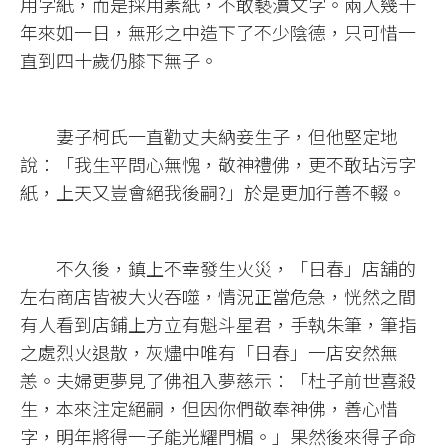
用字紙，而是採用素紙，不敢褻瀆文字。兩人幾十
年來如一日，無形之中造下了不少陰德，只可惜一
直到四十歲仍膝下無子。
妻子柯氏一直勸丈夫納妾生子，但他堅定地
說：「我生平問心無愧，敬神禮佛，更不敢玷污字
紙，上天又豈會絕我後嗣?」於是更加行善不輟。
不久後，鎮上不幸發生火災，「日春」店舖的
左右商店皆被大火吞噬，情況正當危急，恍然之間
有人看到店鋪上方立有魁斗星君，手執朱筆，筆指
之處烈火退散，灰燼中唯有「日春」一店安然無
恙。夫婦更夢見了佛祖入夢慈示：「杜子前世喜殺
生，本來注定絕嗣，但因你們敬奉神佛，善心惜
字，明年將得一子能光耀門楣。」果然後來得子命