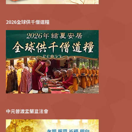
2026全球供千僧道糧
中元普渡盂蘭盆法會