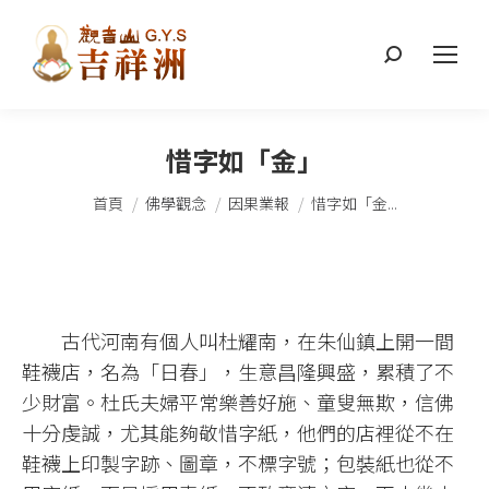
搜
索：
惜字如「金」
您在這裡：
首頁
佛學觀念
因果業報
惜字如「金...
古代河南有個人叫杜耀南，在朱仙鎮上開一間
鞋襪店，名為「日春」，生意昌隆興盛，累積了不
少財富。杜氏夫婦平常樂善好施、童叟無欺，信佛
十分虔誠，尤其能夠敬惜字紙，他們的店裡從不在
鞋襪上印製字跡、圖章，不標字號；包裝紙也從不