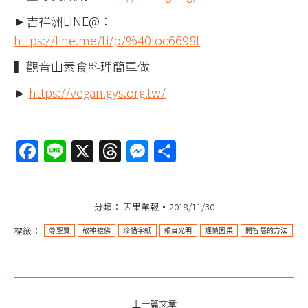
►吉祥洲LINE@：
https://line.me/ti/p/%40loc6698t
▍觀音山素食料理簡單做
►
https://vegan.gys.org.tw/
Facebook
Line
X
Threads
Messenger
分
享
分類：
因果業報
2018/11/30
標籤：
尊聖賢
敬神禮佛
珍惜字紙
眼目光明
謹慎因果
開智慧的方法
文
上一篇文章