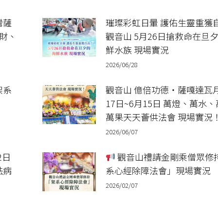
灣薩
璀璨彩虹日暈 護佑生靈重獲
招財、
觀音山 5月26日搶救命在旦
鮮水族 現場實況
2026/06/28
架系
觀音山 億倍功德‧薩嘎達瓦月
17日~6月15日 萬燈、萬水
萬果天天薈供法會 現場實況
2026/06/07
2日
觀音山禮請金剛乘僧眾修
祛病
系心經除障法會」現場實況
2026/02/07