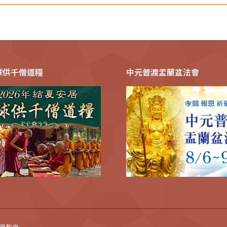
全球供千僧道糧
中元普渡盂蘭盆法會
法藏佛教會