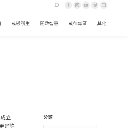
搜
Facebook
Instagram
YouTube
Telegram
Website
索：
頁
頁
頁
頁
頁
面
面
面
面
面
田
戒殺護生
開啟智慧
戒律專區
其他
在
在
在
在
在
新
新
新
新
新
視
視
視
視
視
窗
窗
窗
窗
窗
中
中
中
中
中
打
打
打
打
打
開
開
開
開
開
分類
年成立
，更是許