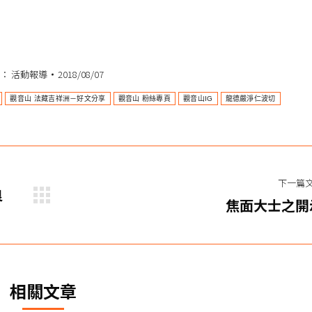
類：
活動報導
2018/08/07
觀音山 法藏吉祥洲－好文分享
觀音山 粉絲專頁
觀音山IG
龍德嚴淨仁波切
下一篇
良
下
焦面大士之開
一
篇
文
章：
相關文章