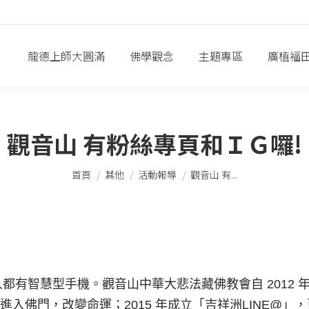
龍德上師大圓滿
佛學觀念
主題專區
廣植福
觀音山 有粉絲專頁和ＩＧ囉!
您在這裡：
首頁
其他
活動報導
觀音山 有...
有智慧型手機。觀音山中華大悲法藏佛教會自 2012 
信進入佛門，改變命運；2015 年成立「吉祥洲LINE@」