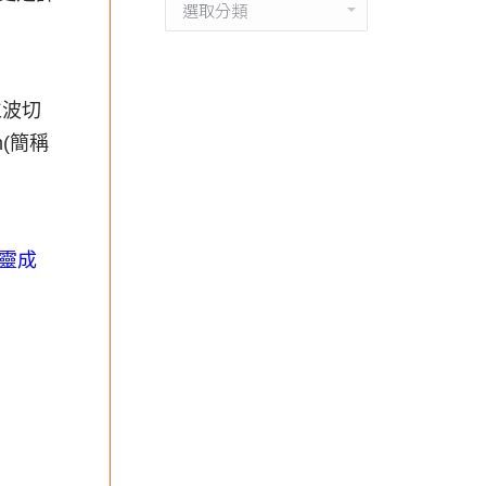
分
類
仁波切
(簡稱
靈成