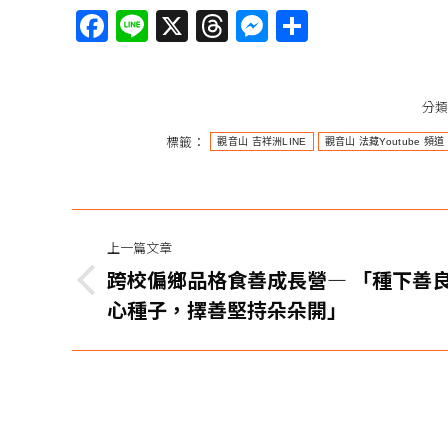
Facebook
Line
X
Threads
Messenger
分
享
分
標籤：
觀音山 吉祥洲LINE
觀音山 法藏Youtube 頻道
文
上一篇文章
章
跨校偏鄉品格食善成長營— 「種下善
上
导
心種子，擇善堅持朵朵開」
一
篇
航
文
章：